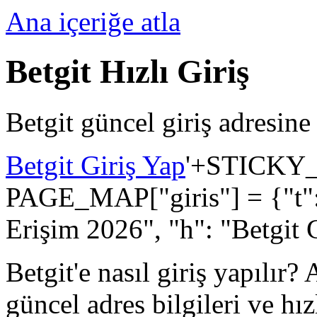
Ana içeriğe atla
Betgit Hızlı Giriş
Betgit güncel giriş adresine
Betgit Giriş Yap
'+STICKY
PAGE_MAP["giris"] = {"t": 
Erişim 2026", "h": "Betgit G
Betgit'e nasıl giriş yapılır?
güncel adres bilgileri ve hı