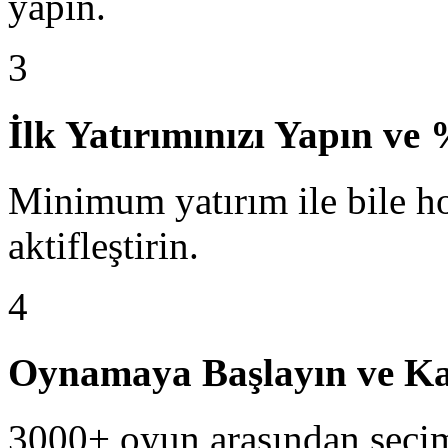
yapın.
3
İlk Yatırımınızı Yapın ve
Minimum yatırım ile bile 
aktifleştirin.
4
Oynamaya Başlayın ve K
3000+ oyun arasından seçim