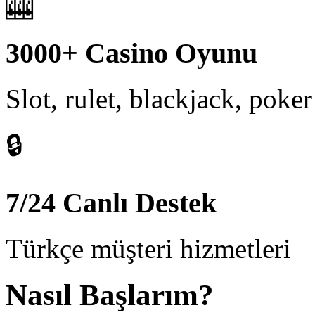
🎰
3000+ Casino Oyunu
Slot, rulet, blackjack, poker
🔒
7/24 Canlı Destek
Türkçe müşteri hizmetleri
Nasıl Başlarım?