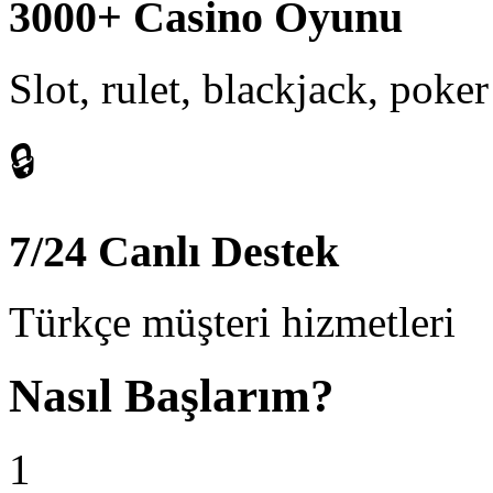
3000+ Casino Oyunu
Slot, rulet, blackjack, poker
🔒
7/24 Canlı Destek
Türkçe müşteri hizmetleri
Nasıl Başlarım?
1