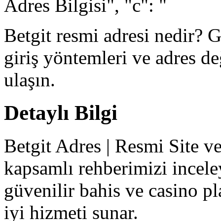
Adres Bilgisi", "c": "
Betgit resmi adresi nedir? G
giriş yöntemleri ve adres de
ulaşın.
Detaylı Bilgi
Betgit Adres | Resmi Site 
kapsamlı rehberimizi incele
güvenilir bahis ve casino p
iyi hizmeti sunar.