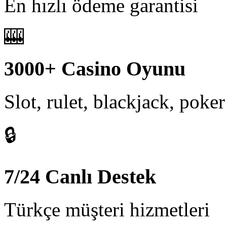
En hızlı ödeme garantisi
🎰
3000+ Casino Oyunu
Slot, rulet, blackjack, poker
🔒
7/24 Canlı Destek
Türkçe müşteri hizmetleri