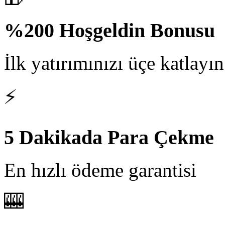
%200 Hoşgeldin Bonusu
İlk yatırımınızı üçe katlayın
⚡
5 Dakikada Para Çekme
En hızlı ödeme garantisi
🎰