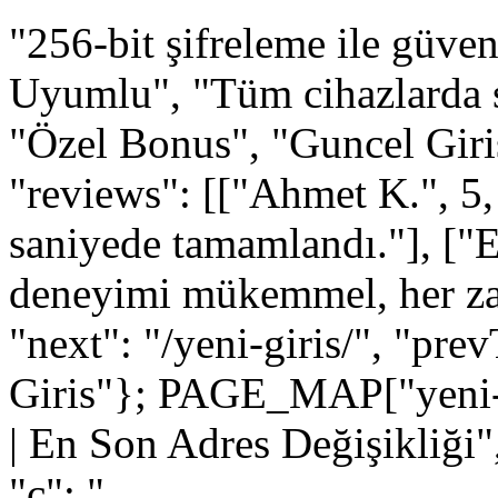
"256-bit şifreleme ile güven
Uyumlu", "Tüm cihazlarda s
"Özel Bonus", "Guncel Giris
"reviews": [["Ahmet K.", 5, 
saniyede tamamlandı."], ["El
deneyimi mükemmel, her zama
"next": "/yeni-giris/", "prev
Giris"}; PAGE_MAP["yeni-gi
| En Son Adres Değişikliği",
"c": "