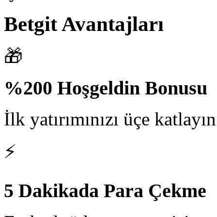
Betgit Avantajları
🎁
%200 Hoşgeldin Bonusu
İlk yatırımınızı üçe katlayın
⚡
5 Dakikada Para Çekme