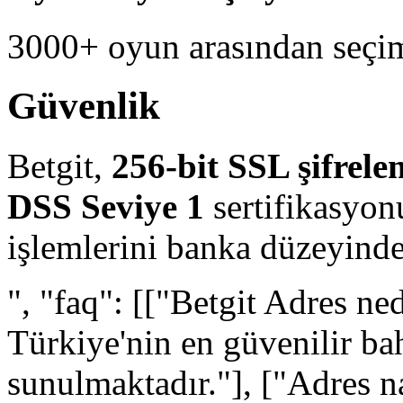
3000+ oyun arasından seçim
Güvenlik
Betgit,
256-bit SSL şifrele
DSS Seviye 1
sertifikasyon
işlemlerini banka düzeyinde 
", "faq": [["Betgit Adres ned
Türkiye'nin en güvenilir ba
sunulmaktadır."], ["Adres na