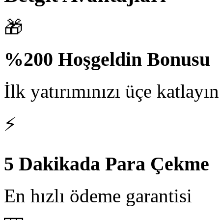
🎁
%200 Hoşgeldin Bonusu
İlk yatırımınızı üçe katlayın
⚡
5 Dakikada Para Çekme
En hızlı ödeme garantisi