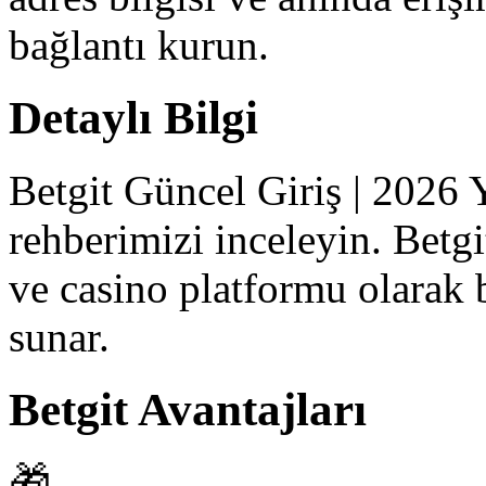
bağlantı kurun.
Detaylı Bilgi
Betgit Güncel Giriş | 2026
rehberimizi inceleyin. Betgi
ve casino platformu olarak 
sunar.
Betgit Avantajları
🎁