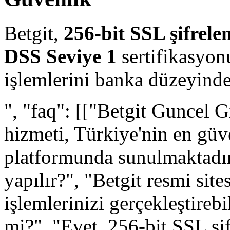
Betgit,
256-bit SSL şifrele
DSS Seviye 1
sertifikasyon
işlemlerini banka düzeyinde 
", "faq": [["Betgit Guncel Gi
hizmeti, Türkiye'nin en güve
platformunda sunulmaktadır.
yapılır?", "Betgit resmi site
işlemlerinizi gerçekleştirebi
mi?", "Evet, 256-bit SSL şi