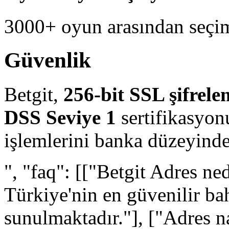
3000+ oyun arasından seçim
Güvenlik
Betgit,
256-bit SSL şifrele
DSS Seviye 1
sertifikasyon
işlemlerini banka düzeyinde 
", "faq": [["Betgit Adres ned
Türkiye'nin en güvenilir ba
sunulmaktadır."], ["Adres na