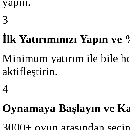
yapın.
3
İlk Yatırımınızı Yapın ve
Minimum yatırım ile bile 
aktifleştirin.
4
Oynamaya Başlayın ve K
3000+ oyun arasından seçim