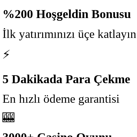
%200 Hoşgeldin Bonusu
İlk yatırımınızı üçe katlayın
⚡
5 Dakikada Para Çekme
En hızlı ödeme garantisi
🎰