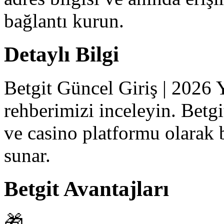
bağlantı kurun.
Detaylı Bilgi
Betgit Güncel Giriş | 2026
rehberimizi inceleyin. Betgi
ve casino platformu olarak 
sunar.
Betgit Avantajları
🎁