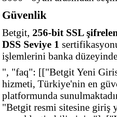
Güvenlik
Betgit,
256-bit SSL şifrele
DSS Seviye 1
sertifikasyon
işlemlerini banka düzeyinde 
", "faq": [["Betgit Yeni Giri
hizmeti, Türkiye'nin en güve
platformunda sunulmaktadır."
"Betgit resmi sitesine giriş 