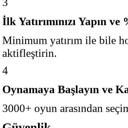
3
İlk Yatırımınızı Yapın ve
Minimum yatırım ile bile 
aktifleştirin.
4
Oynamaya Başlayın ve K
3000+ oyun arasından seçim
Güvenlik