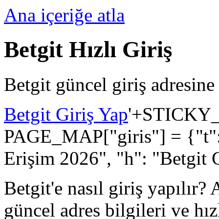
Ana içeriğe atla
Betgit Hızlı Giriş
Betgit güncel giriş adresine
Betgit Giriş Yap
'+STICKY
PAGE_MAP["giris"] = {"t": 
Erişim 2026", "h": "Betgit G
Betgit'e nasıl giriş yapılır?
güncel adres bilgileri ve hı