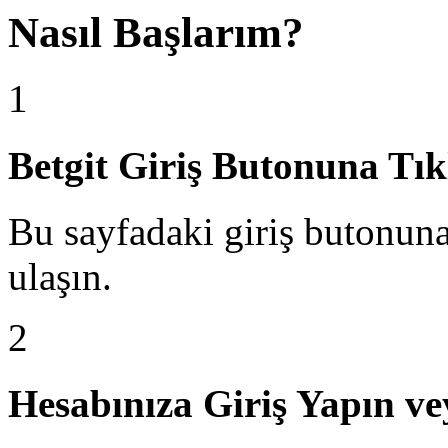
Nasıl Başlarım?
1
Betgit Giriş Butonuna Tık
Bu sayfadaki giriş butonuna
ulaşın.
2
Hesabınıza Giriş Yapın v