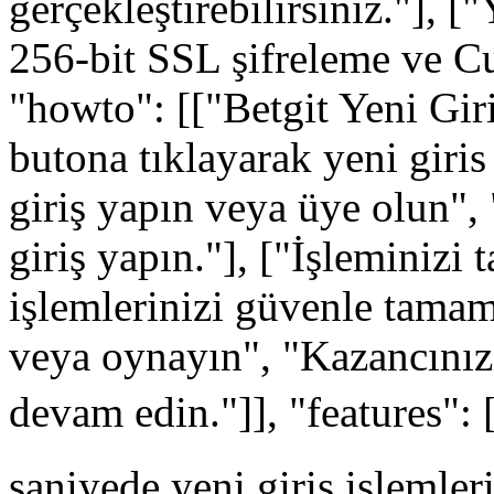
gerçekleştirebilirsiniz."], [
256-bit SSL şifreleme ve Cur
"howto": [["Betgit Yeni Gir
butona tıklayarak yeni giris
giriş yapın veya üye olun", 
giriş yapın."], ["İşleminizi
işlemlerinizi güvenle tamam
veya oynayın", "Kazancınız
devam edin."]], "features": 
saniyede yeni giris işlemler