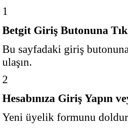
1
Betgit Giriş Butonuna Tık
Bu sayfadaki giriş butonuna
ulaşın.
2
Hesabınıza Giriş Yapın v
Yeni üyelik formunu doldur