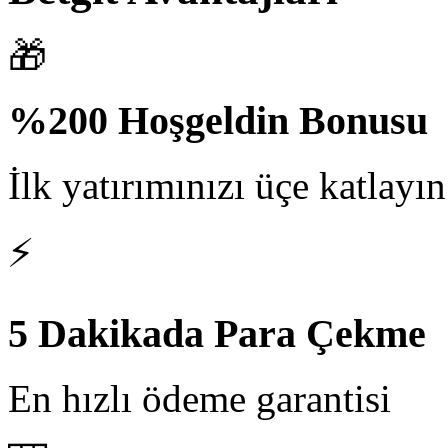
🎁
%200 Hoşgeldin Bonusu
İlk yatırımınızı üçe katlayın
⚡
5 Dakikada Para Çekme
En hızlı ödeme garantisi