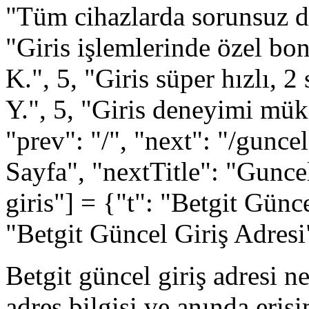
"Tüm cihazlarda sorunsuz d
"Giris işlemlerinde özel bon
K.", 5, "Giris süper hızlı, 
Y.", 5, "Giris deneyimi mü
"prev": "/", "next": "/guncel
Sayfa", "nextTitle": "Gun
giris"] = {"t": "Betgit Günc
"Betgit Güncel Giriş Adresi"
Betgit güncel giriş adresi n
adres bilgisi ve anında eriş