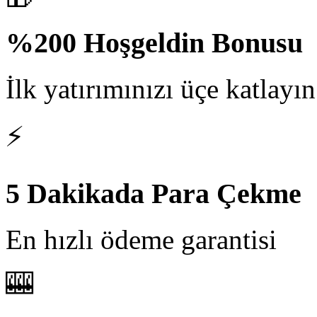
%200 Hoşgeldin Bonusu
İlk yatırımınızı üçe katlayın
⚡
5 Dakikada Para Çekme
En hızlı ödeme garantisi
🎰