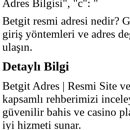
Adres Bilgisi", "c": "
Betgit resmi adresi nedir? G
giriş yöntemleri ve adres de
ulaşın.
Detaylı Bilgi
Betgit Adres | Resmi Site 
kapsamlı rehberimizi incele
güvenilir bahis ve casino p
iyi hizmeti sunar.