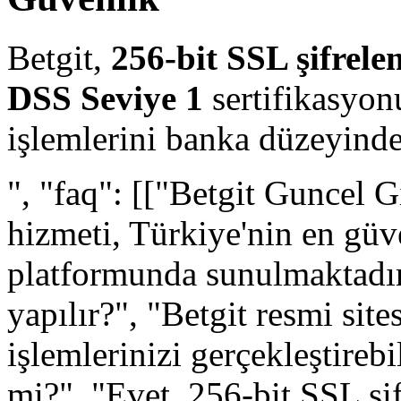
Betgit,
256-bit SSL şifrele
DSS Seviye 1
sertifikasyon
işlemlerini banka düzeyinde 
", "faq": [["Betgit Guncel Gi
hizmeti, Türkiye'nin en güve
platformunda sunulmaktadır.
yapılır?", "Betgit resmi site
işlemlerinizi gerçekleştirebi
mi?", "Evet, 256-bit SSL şi