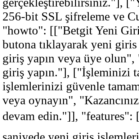
gerçekleştirebilirsiniz."], [
256-bit SSL şifreleme ve Cur
"howto": [["Betgit Yeni Gir
butona tıklayarak yeni giris
giriş yapın veya üye olun", 
giriş yapın."], ["İşleminizi
işlemlerinizi güvenle tamam
veya oynayın", "Kazancınız
devam edin."]], "features": 
saniyede yeni giris işlemler