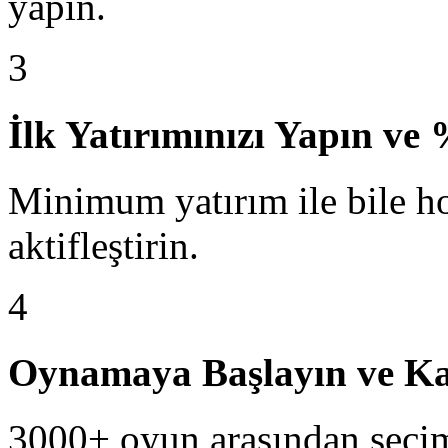
yapın.
3
İlk Yatırımınızı Yapın ve
Minimum yatırım ile bile 
aktifleştirin.
4
Oynamaya Başlayın ve K
3000+ oyun arasından seçim