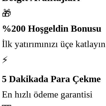
🎁
%200 Hoşgeldin Bonusu
İlk yatırımınızı üçe katlayın
⚡
5 Dakikada Para Çekme
En hızlı ödeme garantisi