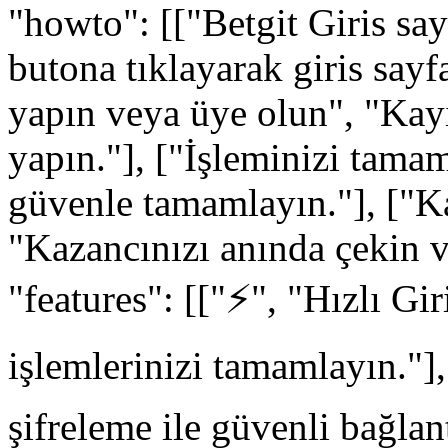
"howto": [["Betgit Giris sa
butona tıklayarak giris sayfa
yapın veya üye olun", "Kayıt
yapın."], ["İşleminizi tamam
güvenle tamamlayın."], ["K
"Kazancınızı anında çekin 
"features": [["⚡", "Hızlı Gir
işlemlerinizi tamamlayın."]
şifreleme ile güvenli bağla