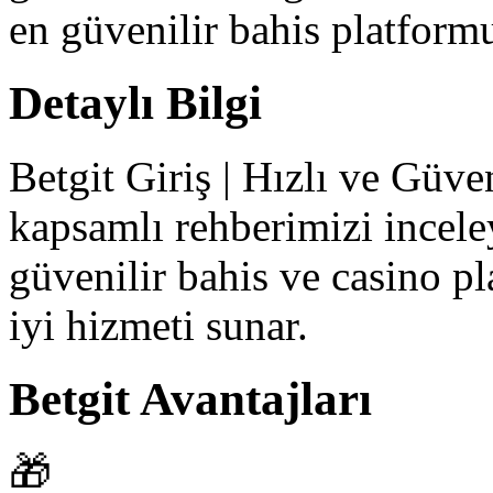
en güvenilir bahis platform
Detaylı Bilgi
Betgit Giriş | Hızlı ve Güv
kapsamlı rehberimizi incele
güvenilir bahis ve casino p
iyi hizmeti sunar.
Betgit Avantajları
🎁