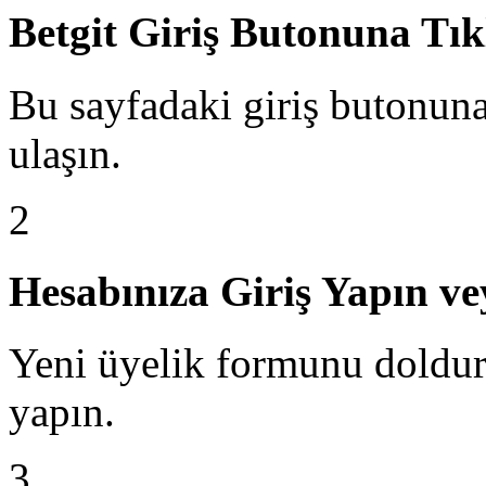
Betgit Giriş Butonuna Tık
Bu sayfadaki giriş butonuna
ulaşın.
2
Hesabınıza Giriş Yapın v
Yeni üyelik formunu doldur
yapın.
3