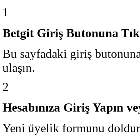
1
Betgit Giriş Butonuna Tık
Bu sayfadaki giriş butonuna
ulaşın.
2
Hesabınıza Giriş Yapın v
Yeni üyelik formunu doldur