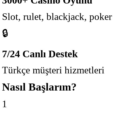
3000+ Casino Oyunu
Slot, rulet, blackjack, poker
🔒
7/24 Canlı Destek
Türkçe müşteri hizmetleri
Nasıl Başlarım?
1