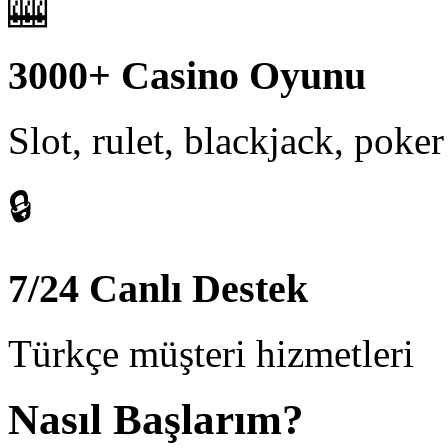
🎰
3000+ Casino Oyunu
Slot, rulet, blackjack, poker
🔒
7/24 Canlı Destek
Türkçe müşteri hizmetleri
Nasıl Başlarım?