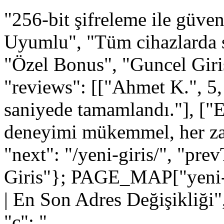
"256-bit şifreleme ile güven
Uyumlu", "Tüm cihazlarda s
"Özel Bonus", "Guncel Giris
"reviews": [["Ahmet K.", 5, 
saniyede tamamlandı."], ["El
deneyimi mükemmel, her zama
"next": "/yeni-giris/", "prev
Giris"}; PAGE_MAP["yeni-gi
| En Son Adres Değişikliği",
"c": "