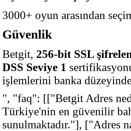
3000+ oyun arasından seçim
Güvenlik
Betgit,
256-bit SSL şifrele
DSS Seviye 1
sertifikasyon
işlemlerini banka düzeyinde 
", "faq": [["Betgit Adres ned
Türkiye'nin en güvenilir ba
sunulmaktadır."], ["Adres na