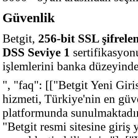
Güvenlik
Betgit,
256-bit SSL şifrele
DSS Seviye 1
sertifikasyon
işlemlerini banka düzeyinde 
", "faq": [["Betgit Yeni Giri
hizmeti, Türkiye'nin en güve
platformunda sunulmaktadır."
"Betgit resmi sitesine giriş 