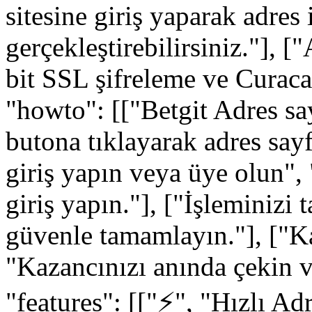
sitesine giriş yaparak adres 
gerçekleştirebilirsiniz."], 
bit SSL şifreleme ve Curacao
"howto": [["Betgit Adres sa
butona tıklayarak adres sayf
giriş yapın veya üye olun", 
giriş yapın."], ["İşleminizi
güvenle tamamlayın."], ["K
"Kazancınızı anında çekin 
"features": [["⚡", "Hızlı Ad