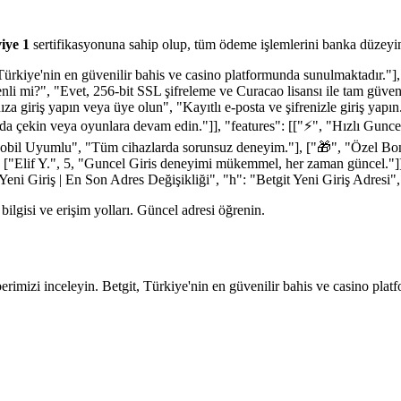
iye 1
sertifikasyonuna sahip olup, tüm ödeme işlemlerini banka düzeyind
 Türkiye'nin en güvenilir bahis ve casino platformunda sunulmaktadır."], 
üvenli mi?", "Evet, 256-bit SSL şifreleme ve Curacao lisansı ile tam güve
ıza giriş yapın veya üye olun", "Kayıtlı e-posta ve şifrenizle giriş yapı
 çekin veya oyunlara devam edin."]], "features": [["⚡", "Hızlı Guncel G
Mobil Uyumlu", "Tüm cihazlarda sorunsuz deneyim."], ["🎁", "Özel Bonu
["Elif Y.", 5, "Guncel Giris deneyimi mükemmel, her zaman güncel."]], "p
ni Giriş | En Son Adres Değişikliği", "h": "Betgit Yeni Giriş Adresi",
bilgisi ve erişim yolları. Güncel adresi öğrenin.
rimizi inceleyin. Betgit, Türkiye'nin en güvenilir bahis ve casino platf