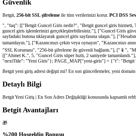
Güvenlik
Betgit,
256-bit SSL şifreleme
ile tüm verilerinizi korur.
PCI DSS Sev
", "faq": [["Betgit Guncel Giris nedir?", "Betgit guncel giris hizmeti,
guncel giris işlemlerinizi gerçekleştirebilirsiniz."], ["Guncel Giris g
sayfadaki butona tıklayarak guncel giris sayfasına ulaşın."], ["Hesabın
tamamlayın."], ["Kazancınızı çekin veya oynayın", "Kazancınızı anında
"SSL Koruması", "256-bit şifreleme ile güvenli bağlantı."], ["📱", "
[["Ahmet K.", 5, "Guncel Giris süper hızlı, 2 saniyede tamamlandı."], 
"nextTitle": "Yeni Giris"}; PAGE_MAP["yeni-giris"] = {"t": "Betgit Ye
Betgit yeni giriş adresi değişti mi? En son güncellemeler, yeni domain 
Detaylı Bilgi
Betgit Yeni Giriş | En Son Adres Değişikliği konusunda kapsamlı rehbe
Betgit Avantajları
🎁
%200 Hoşgeldin Bonusu