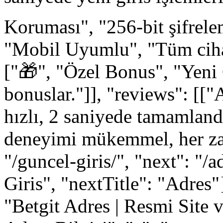
Koruması", "256-bit şifrelem
"Mobil Uyumlu", "Tüm ciha
["🎁", "Özel Bonus", "Yeni 
bonuslar."]], "reviews": [["
hızlı, 2 saniyede tamamlandı.
deneyimi mükemmel, her zam
"/guncel-giris/", "next": "/a
Giris", "nextTitle": "Adre
"Betgit Adres | Resmi Site 