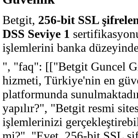
Betgit,
256-bit SSL şifrele
DSS Seviye 1
sertifikasyon
işlemlerini banka düzeyinde 
", "faq": [["Betgit Guncel Gi
hizmeti, Türkiye'nin en güve
platformunda sunulmaktadır.
yapılır?", "Betgit resmi site
işlemlerinizi gerçekleştirebi
mi?", "Evet, 256-bit SSL şi