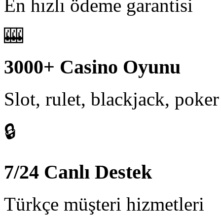
En hızlı ödeme garantisi
🎰
3000+ Casino Oyunu
Slot, rulet, blackjack, poker
🔒
7/24 Canlı Destek
Türkçe müşteri hizmetleri