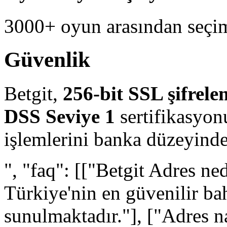
3000+ oyun arasından seçim
Güvenlik
Betgit,
256-bit SSL şifrele
DSS Seviye 1
sertifikasyon
işlemlerini banka düzeyinde 
", "faq": [["Betgit Adres ned
Türkiye'nin en güvenilir ba
sunulmaktadır."], ["Adres na