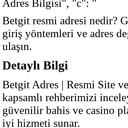
Adres Bilgisi", "c": "
Betgit resmi adresi nedir? G
giriş yöntemleri ve adres de
ulaşın.
Detaylı Bilgi
Betgit Adres | Resmi Site 
kapsamlı rehberimizi incele
güvenilir bahis ve casino p
iyi hizmeti sunar.