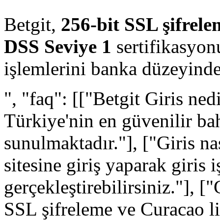
Betgit,
256-bit SSL şifrele
DSS Seviye 1
sertifikasyon
işlemlerini banka düzeyinde 
", "faq": [["Betgit Giris ned
Türkiye'nin en güvenilir ba
sunulmaktadır."], ["Giris nas
sitesine giriş yaparak giris i
gerçekleştirebilirsiniz."], [
SSL şifreleme ve Curacao lis