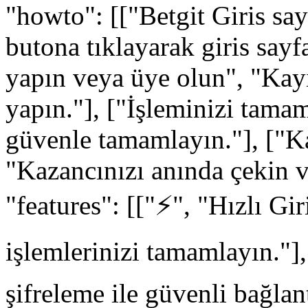
"howto": [["Betgit Giris sa
butona tıklayarak giris sayfa
yapın veya üye olun", "Kayıt
yapın."], ["İşleminizi tamam
güvenle tamamlayın."], ["K
"Kazancınızı anında çekin 
"features": [["⚡", "Hızlı Gir
işlemlerinizi tamamlayın."]
şifreleme ile güvenli bağla