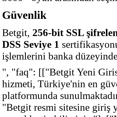
Güvenlik
Betgit,
256-bit SSL şifrele
DSS Seviye 1
sertifikasyon
işlemlerini banka düzeyinde 
", "faq": [["Betgit Yeni Giri
hizmeti, Türkiye'nin en güve
platformunda sunulmaktadır."
"Betgit resmi sitesine giriş 