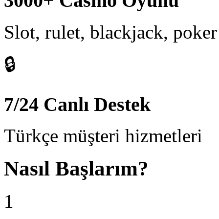
3000+ Casino Oyunu
Slot, rulet, blackjack, poker
🔒
7/24 Canlı Destek
Türkçe müşteri hizmetleri
Nasıl Başlarım?
1