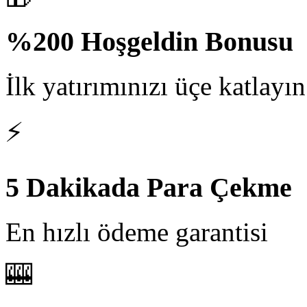
%200 Hoşgeldin Bonusu
İlk yatırımınızı üçe katlayın
⚡
5 Dakikada Para Çekme
En hızlı ödeme garantisi
🎰