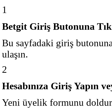
1
Betgit Giriş Butonuna Tık
Bu sayfadaki giriş butonuna
ulaşın.
2
Hesabınıza Giriş Yapın v
Yeni üyelik formunu doldur