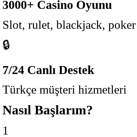
3000+ Casino Oyunu
Slot, rulet, blackjack, poker
🔒
7/24 Canlı Destek
Türkçe müşteri hizmetleri
Nasıl Başlarım?
1