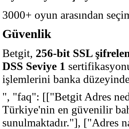
3000+ oyun arasından seçim
Güvenlik
Betgit,
256-bit SSL şifrele
DSS Seviye 1
sertifikasyon
işlemlerini banka düzeyinde 
", "faq": [["Betgit Adres ned
Türkiye'nin en güvenilir ba
sunulmaktadır."], ["Adres na