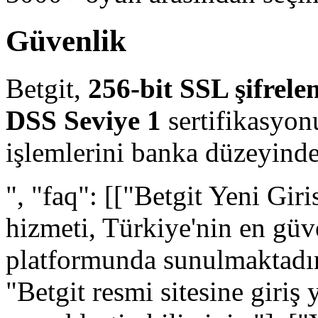
Güvenlik
Betgit,
256-bit SSL şifrele
DSS Seviye 1
sertifikasyon
işlemlerini banka düzeyinde 
", "faq": [["Betgit Yeni Giri
hizmeti, Türkiye'nin en güve
platformunda sunulmaktadır."
"Betgit resmi sitesine giriş 