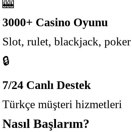
🎰
3000+ Casino Oyunu
Slot, rulet, blackjack, poker
🔒
7/24 Canlı Destek
Türkçe müşteri hizmetleri
Nasıl Başlarım?