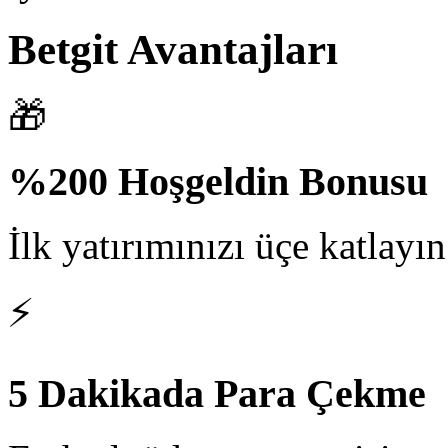
Betgit Avantajları
🎁
%200 Hoşgeldin Bonusu
İlk yatırımınızı üçe katlayın
⚡
5 Dakikada Para Çekme