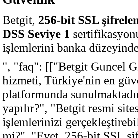
Betgit,
256-bit SSL şifrele
DSS Seviye 1
sertifikasyon
işlemlerini banka düzeyinde 
", "faq": [["Betgit Guncel Gi
hizmeti, Türkiye'nin en güve
platformunda sunulmaktadır.
yapılır?", "Betgit resmi site
işlemlerinizi gerçekleştirebi
mi?", "Evet, 256-bit SSL şi