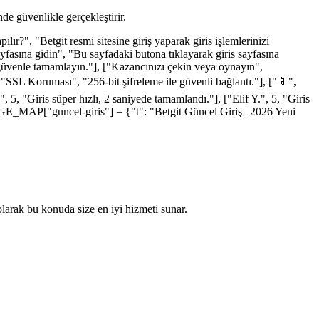
e güvenlikle gerçekleştirir.
lır?", "Betgit resmi sitesine giriş yaparak giris işlemlerinizi
sayfasına gidin", "Bu sayfadaki butona tıklayarak giris sayfasına
zi güvenle tamamlayın."], ["Kazancınızı çekin veya oynayın",
 "SSL Koruması", "256-bit şifreleme ile güvenli bağlantı."], ["📱",
, "Giris süper hızlı, 2 saniyede tamamlandı."], ["Elif Y.", 5, "Giris
PAGE_MAP["guncel-giris"] = {"t": "Betgit Güncel Giriş | 2026 Yeni
larak bu konuda size en iyi hizmeti sunar.