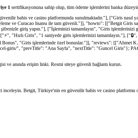
iye 1
sertifikasyonuna sahip olup, tüm ödeme işlemlerini banka düzeyind
güvenilir bahis ve casino platformunda sunulmaktadır."], ["Giris nasıl yapı
freleme ve Curacao lisansı ile tam güvenli."]], "howto": [["Betgit Giris 
 şifrenizle giriş yapın."], ["İşleminizi tamamlayın", "Giris işlemlerini
"⚡", "Hızlı Giris", "1 saniyede giris işlemlerinizi tamamlayın."], ["🔒",
us", "Giris işlemlerinde özel bonuslar."]], "reviews": [["Ahmet K.", 5
cel-giris/", "prevTitle": "Ana Sayfa", "nextTitle": "Guncel Giris"}; 
gisi ve anında erişim linki. Resmi siteye güvenli bağlantı kurun.
inceleyin. Betgit, Türkiye'nin en güvenilir bahis ve casino platformu o