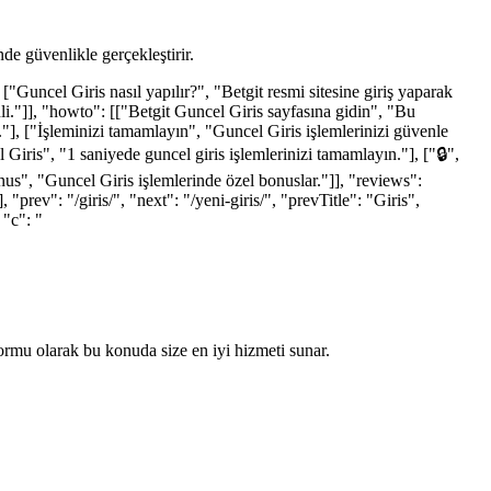
e güvenlikle gerçekleştirir.
["Guncel Giris nasıl yapılır?", "Betgit resmi sitesine giriş yaparak
nli."]], "howto": [["Betgit Guncel Giris sayfasına gidin", "Bu
n."], ["İşleminizi tamamlayın", "Guncel Giris işlemlerinizi güvenle
iris", "1 saniyede guncel giris işlemlerinizi tamamlayın."], ["🔒",
s", "Guncel Giris işlemlerinde özel bonuslar."]], "reviews":
rev": "/giris/", "next": "/yeni-giris/", "prevTitle": "Giris",
 "c": "
ormu olarak bu konuda size en iyi hizmeti sunar.