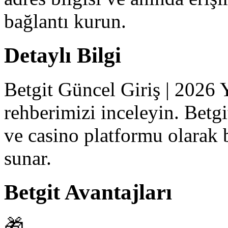
bağlantı kurun.
Detaylı Bilgi
Betgit Güncel Giriş | 2026
rehberimizi inceleyin. Betgi
ve casino platformu olarak 
sunar.
Betgit Avantajları
🎁