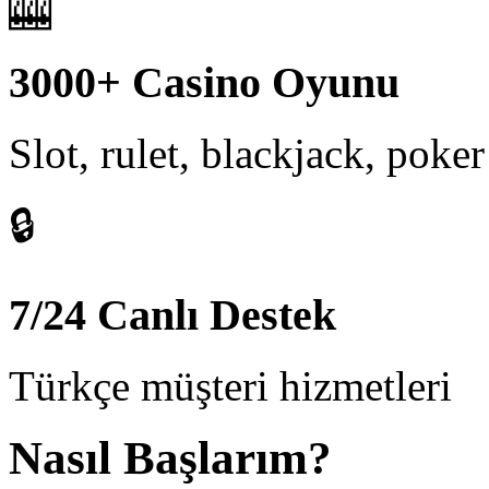
🎰
3000+ Casino Oyunu
Slot, rulet, blackjack, poker
🔒
7/24 Canlı Destek
Türkçe müşteri hizmetleri
Nasıl Başlarım?