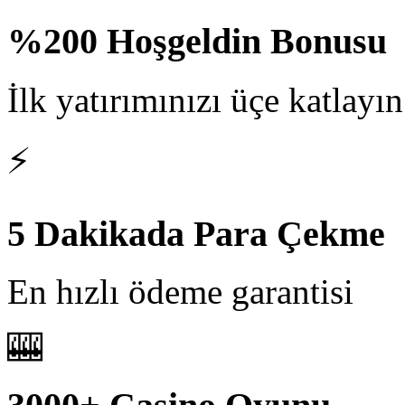
%200 Hoşgeldin Bonusu
İlk yatırımınızı üçe katlayın
⚡
5 Dakikada Para Çekme
En hızlı ödeme garantisi
🎰