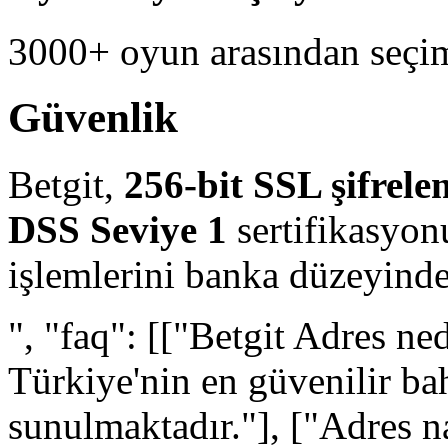
3000+ oyun arasından seçim
Güvenlik
Betgit,
256-bit SSL şifrele
DSS Seviye 1
sertifikasyon
işlemlerini banka düzeyinde 
", "faq": [["Betgit Adres ned
Türkiye'nin en güvenilir ba
sunulmaktadır."], ["Adres na