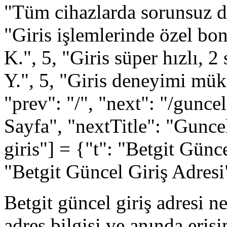
"Tüm cihazlarda sorunsuz d
"Giris işlemlerinde özel bon
K.", 5, "Giris süper hızlı, 
Y.", 5, "Giris deneyimi mü
"prev": "/", "next": "/guncel
Sayfa", "nextTitle": "Gun
giris"] = {"t": "Betgit Günc
"Betgit Güncel Giriş Adresi"
Betgit güncel giriş adresi n
adres bilgisi ve anında eriş