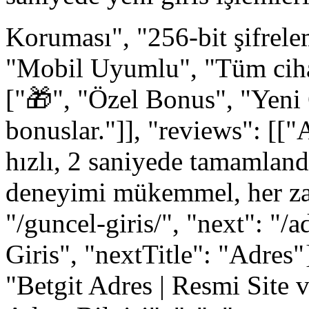
Koruması", "256-bit şifrelem
"Mobil Uyumlu", "Tüm ciha
["🎁", "Özel Bonus", "Yeni 
bonuslar."]], "reviews": [["
hızlı, 2 saniyede tamamlandı.
deneyimi mükemmel, her zam
"/guncel-giris/", "next": "/a
Giris", "nextTitle": "Adre
"Betgit Adres | Resmi Site 