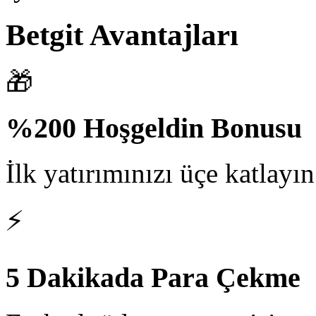
Betgit Avantajları
🎁
%200 Hoşgeldin Bonusu
İlk yatırımınızı üçe katlayın
⚡
5 Dakikada Para Çekme