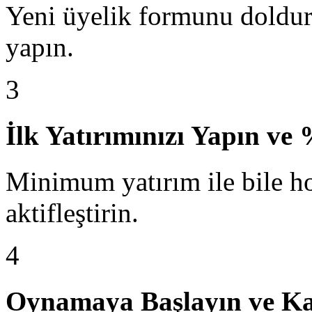
Yeni üyelik formunu doldur
yapın.
3
İlk Yatırımınızı Yapın ve
Minimum yatırım ile bile 
aktifleştirin.
4
Oynamaya Başlayın ve K