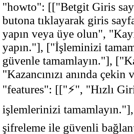
"howto": [["Betgit Giris sa
butona tıklayarak giris sayfa
yapın veya üye olun", "Kayıt
yapın."], ["İşleminizi tamam
güvenle tamamlayın."], ["K
"Kazancınızı anında çekin 
"features": [["⚡", "Hızlı Gir
işlemlerinizi tamamlayın."]
şifreleme ile güvenli bağla