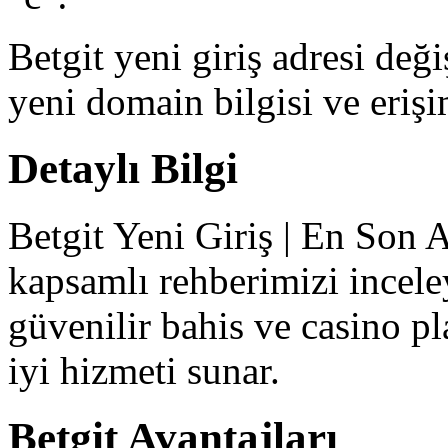
Betgit yeni giriş adresi değ
yeni domain bilgisi ve erişi
Detaylı Bilgi
Betgit Yeni Giriş | En Son 
kapsamlı rehberimizi incele
güvenilir bahis ve casino p
iyi hizmeti sunar.
Betgit Avantajları