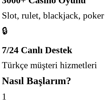
3000+ Casino Oyunu
Slot, rulet, blackjack, poker
🔒
7/24 Canlı Destek
Türkçe müşteri hizmetleri
Nasıl Başlarım?
1