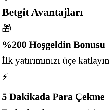
Betgit Avantajları
🎁
%200 Hoşgeldin Bonusu
İlk yatırımınızı üçe katlayın
⚡
5 Dakikada Para Çekme