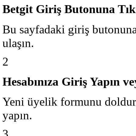
Betgit Giriş Butonuna Tık
Bu sayfadaki giriş butonuna
ulaşın.
2
Hesabınıza Giriş Yapın v
Yeni üyelik formunu doldur
yapın.
3