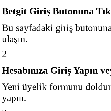
Betgit Giriş Butonuna Tık
Bu sayfadaki giriş butonuna
ulaşın.
2
Hesabınıza Giriş Yapın v
Yeni üyelik formunu doldur
yapın.