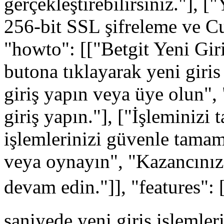
gerçekleştirebilirsiniz."], [
256-bit SSL şifreleme ve Cur
"howto": [["Betgit Yeni Gir
butona tıklayarak yeni giris
giriş yapın veya üye olun", 
giriş yapın."], ["İşleminizi
işlemlerinizi güvenle tamam
veya oynayın", "Kazancınız
devam edin."]], "features": 
saniyede yeni giris işlemler