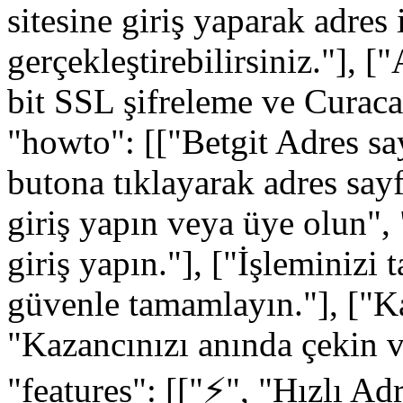
sitesine giriş yaparak adres 
gerçekleştirebilirsiniz."], 
bit SSL şifreleme ve Curacao
"howto": [["Betgit Adres sa
butona tıklayarak adres sayf
giriş yapın veya üye olun", 
giriş yapın."], ["İşleminizi
güvenle tamamlayın."], ["K
"Kazancınızı anında çekin 
"features": [["⚡", "Hızlı Ad