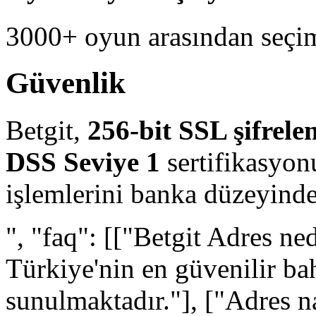
3000+ oyun arasından seçim
Güvenlik
Betgit,
256-bit SSL şifrele
DSS Seviye 1
sertifikasyon
işlemlerini banka düzeyinde 
", "faq": [["Betgit Adres ned
Türkiye'nin en güvenilir ba
sunulmaktadır."], ["Adres na