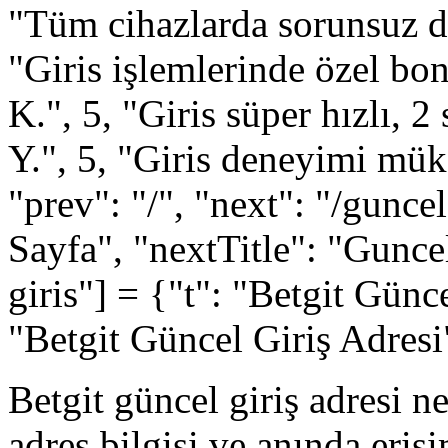
"Tüm cihazlarda sorunsuz d
"Giris işlemlerinde özel bon
K.", 5, "Giris süper hızlı, 
Y.", 5, "Giris deneyimi mü
"prev": "/", "next": "/guncel
Sayfa", "nextTitle": "Gun
giris"] = {"t": "Betgit Günc
"Betgit Güncel Giriş Adresi"
Betgit güncel giriş adresi n
adres bilgisi ve anında eriş