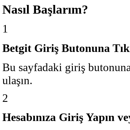
Nasıl Başlarım?
1
Betgit Giriş Butonuna Tık
Bu sayfadaki giriş butonuna
ulaşın.
2
Hesabınıza Giriş Yapın v