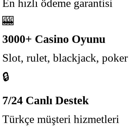
En hızlı ödeme garantisi
🎰
3000+ Casino Oyunu
Slot, rulet, blackjack, poker
🔒
7/24 Canlı Destek
Türkçe müşteri hizmetleri