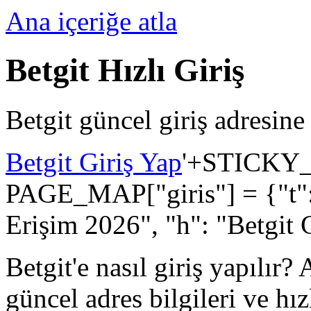
Ana içeriğe atla
Betgit Hızlı Giriş
Betgit güncel giriş adresine
Betgit Giriş Yap
'+STICKY
PAGE_MAP["giris"] = {"t": 
Erişim 2026", "h": "Betgit G
Betgit'e nasıl giriş yapılır?
güncel adres bilgileri ve hı