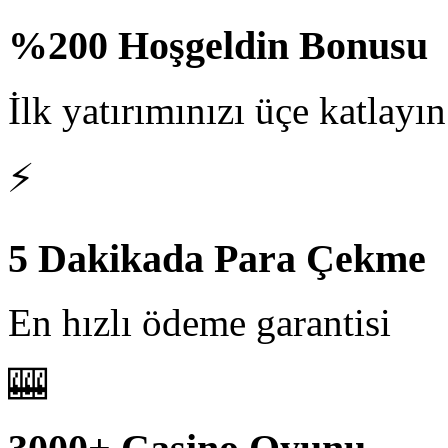
%200 Hoşgeldin Bonusu
İlk yatırımınızı üçe katlayın
⚡
5 Dakikada Para Çekme
En hızlı ödeme garantisi
🎰