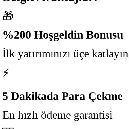
🎁
%200 Hoşgeldin Bonusu
İlk yatırımınızı üçe katlayın
⚡
5 Dakikada Para Çekme
En hızlı ödeme garantisi