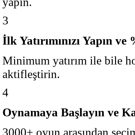
yapın.
3
İlk Yatırımınızı Yapın ve
Minimum yatırım ile bile 
aktifleştirin.
4
Oynamaya Başlayın ve K
3000+ oyun arasından seçim