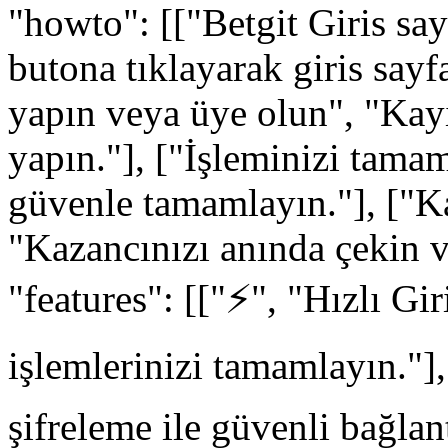
"howto": [["Betgit Giris sa
butona tıklayarak giris sayfa
yapın veya üye olun", "Kayıt
yapın."], ["İşleminizi tamam
güvenle tamamlayın."], ["K
"Kazancınızı anında çekin 
"features": [["⚡", "Hızlı Gir
işlemlerinizi tamamlayın."]
şifreleme ile güvenli bağla