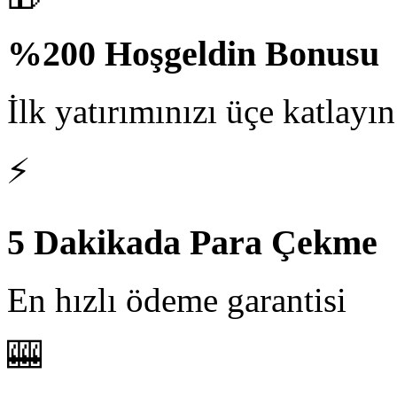
%200 Hoşgeldin Bonusu
İlk yatırımınızı üçe katlayın
⚡
5 Dakikada Para Çekme
En hızlı ödeme garantisi
🎰