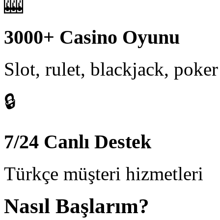
🎰
3000+ Casino Oyunu
Slot, rulet, blackjack, poker
🔒
7/24 Canlı Destek
Türkçe müşteri hizmetleri
Nasıl Başlarım?