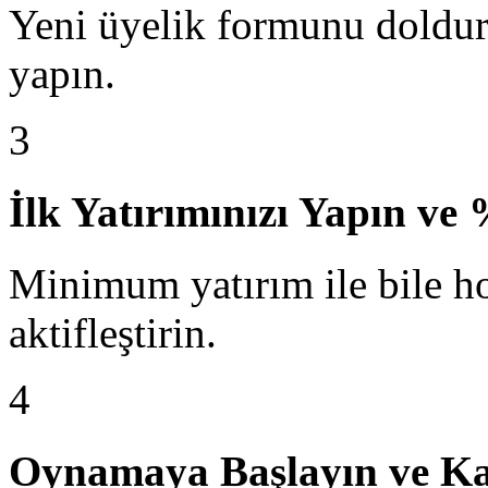
Yeni üyelik formunu doldur
yapın.
3
İlk Yatırımınızı Yapın ve
Minimum yatırım ile bile 
aktifleştirin.
4
Oynamaya Başlayın ve K