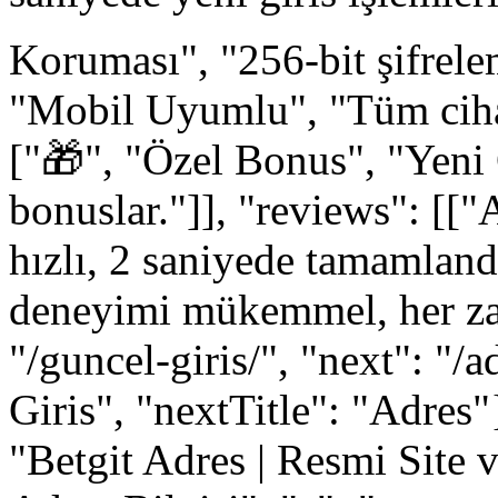
Koruması", "256-bit şifrelem
"Mobil Uyumlu", "Tüm ciha
["🎁", "Özel Bonus", "Yeni 
bonuslar."]], "reviews": [["
hızlı, 2 saniyede tamamlandı.
deneyimi mükemmel, her zam
"/guncel-giris/", "next": "/a
Giris", "nextTitle": "Adre
"Betgit Adres | Resmi Site 