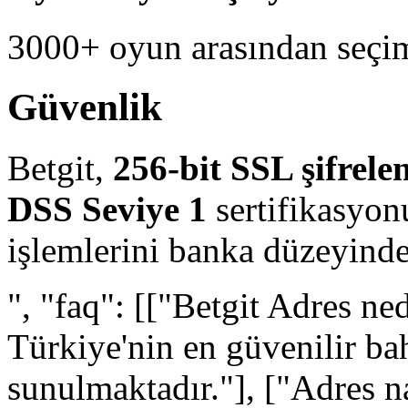
3000+ oyun arasından seçim
Güvenlik
Betgit,
256-bit SSL şifrele
DSS Seviye 1
sertifikasyon
işlemlerini banka düzeyinde 
", "faq": [["Betgit Adres ned
Türkiye'nin en güvenilir ba
sunulmaktadır."], ["Adres na