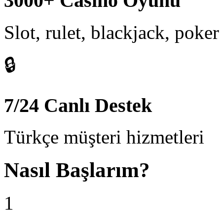
3000+ Casino Oyunu
Slot, rulet, blackjack, poker
🔒
7/24 Canlı Destek
Türkçe müşteri hizmetleri
Nasıl Başlarım?
1