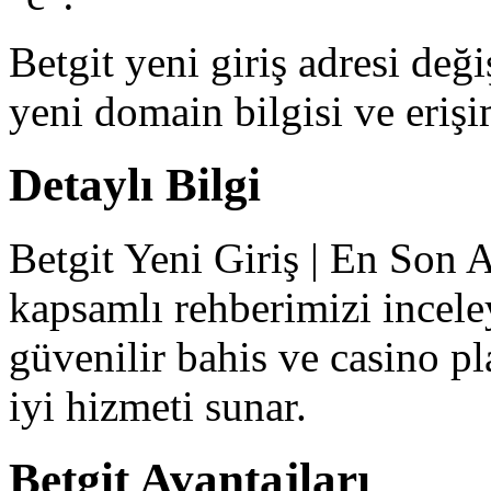
Betgit yeni giriş adresi değ
yeni domain bilgisi ve erişi
Detaylı Bilgi
Betgit Yeni Giriş | En Son 
kapsamlı rehberimizi incele
güvenilir bahis ve casino p
iyi hizmeti sunar.
Betgit Avantajları