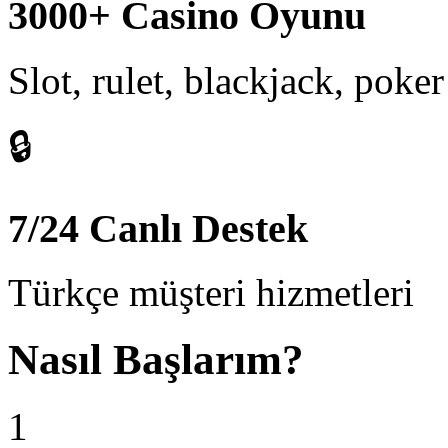
3000+ Casino Oyunu
Slot, rulet, blackjack, poker
🔒
7/24 Canlı Destek
Türkçe müşteri hizmetleri
Nasıl Başlarım?
1