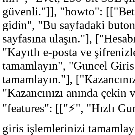
güvenli."]], "howto": [["Bet
gidin", "Bu sayfadaki buton
sayfasına ulaşın."], ["Hesab
"Kayıtlı e-posta ve şifrenizl
tamamlayın", "Guncel Giris 
tamamlayın."], ["Kazancını
"Kazancınızı anında çekin 
"features": [["⚡", "Hızlı Gu
giris işlemlerinizi tamamlay