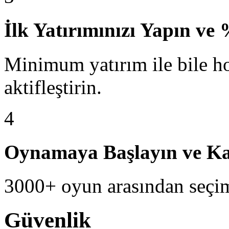
İlk Yatırımınızı Yapın ve
Minimum yatırım ile bile 
aktifleştirin.
4
Oynamaya Başlayın ve K
3000+ oyun arasından seçim
Güvenlik