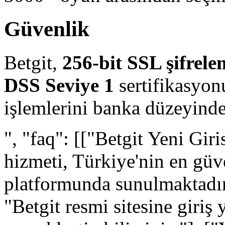
Güvenlik
Betgit,
256-bit SSL şifrele
DSS Seviye 1
sertifikasyon
işlemlerini banka düzeyinde 
", "faq": [["Betgit Yeni Giri
hizmeti, Türkiye'nin en güve
platformunda sunulmaktadır."
"Betgit resmi sitesine giriş 