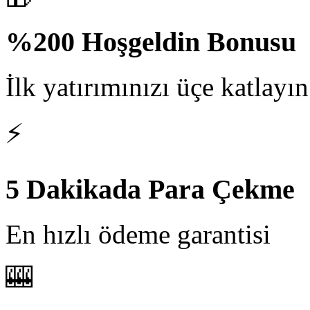
%200 Hoşgeldin Bonusu
İlk yatırımınızı üçe katlayın
⚡
5 Dakikada Para Çekme
En hızlı ödeme garantisi
🎰