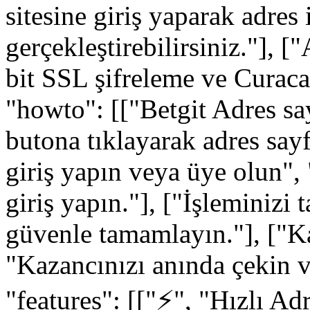
sitesine giriş yaparak adres 
gerçekleştirebilirsiniz."], 
bit SSL şifreleme ve Curacao
"howto": [["Betgit Adres sa
butona tıklayarak adres sayf
giriş yapın veya üye olun", 
giriş yapın."], ["İşleminizi
güvenle tamamlayın."], ["K
"Kazancınızı anında çekin 
"features": [["⚡", "Hızlı Ad