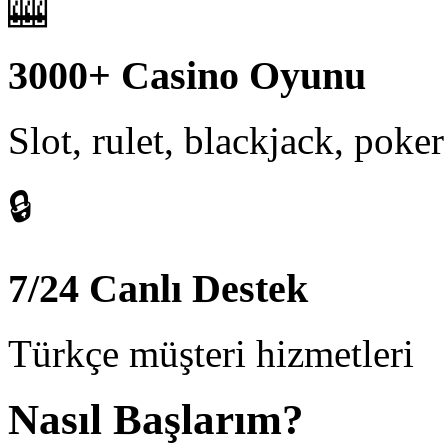
🎰
3000+ Casino Oyunu
Slot, rulet, blackjack, poker
🔒
7/24 Canlı Destek
Türkçe müşteri hizmetleri
Nasıl Başlarım?