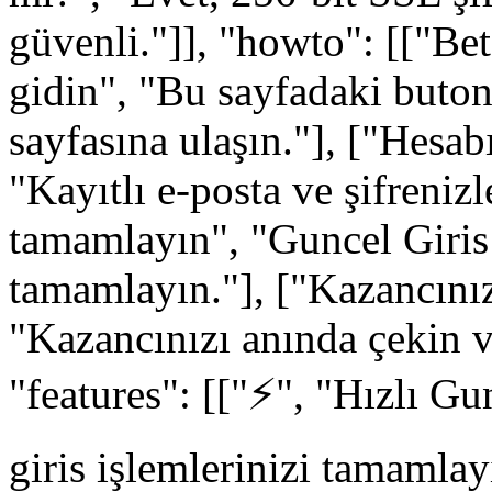
güvenli."]], "howto": [["Bet
gidin", "Bu sayfadaki buton
sayfasına ulaşın."], ["Hesab
"Kayıtlı e-posta ve şifrenizl
tamamlayın", "Guncel Giris 
tamamlayın."], ["Kazancını
"Kazancınızı anında çekin 
"features": [["⚡", "Hızlı Gu
giris işlemlerinizi tamamlay