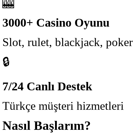
🎰
3000+ Casino Oyunu
Slot, rulet, blackjack, poker
🔒
7/24 Canlı Destek
Türkçe müşteri hizmetleri
Nasıl Başlarım?