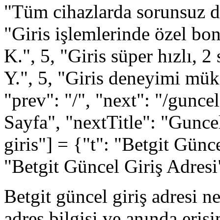
"Tüm cihazlarda sorunsuz d
"Giris işlemlerinde özel bon
K.", 5, "Giris süper hızlı, 
Y.", 5, "Giris deneyimi mü
"prev": "/", "next": "/guncel
Sayfa", "nextTitle": "Gun
giris"] = {"t": "Betgit Günc
"Betgit Güncel Giriş Adresi"
Betgit güncel giriş adresi n
adres bilgisi ve anında eriş