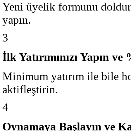
Yeni üyelik formunu doldur
yapın.
3
İlk Yatırımınızı Yapın ve
Minimum yatırım ile bile 
aktifleştirin.
4
Oynamaya Başlayın ve K