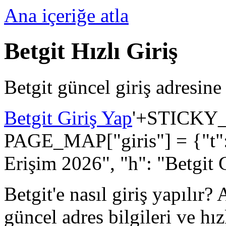
Ana içeriğe atla
Betgit Hızlı Giriş
Betgit güncel giriş adresine
Betgit Giriş Yap
'+STICKY
PAGE_MAP["giris"] = {"t": 
Erişim 2026", "h": "Betgit G
Betgit'e nasıl giriş yapılır?
güncel adres bilgileri ve hı