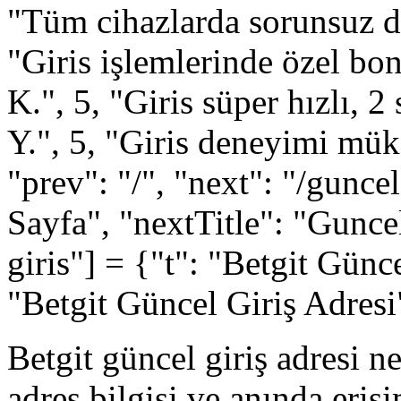
"Tüm cihazlarda sorunsuz d
"Giris işlemlerinde özel bon
K.", 5, "Giris süper hızlı, 
Y.", 5, "Giris deneyimi mü
"prev": "/", "next": "/guncel
Sayfa", "nextTitle": "Gun
giris"] = {"t": "Betgit Günc
"Betgit Güncel Giriş Adresi"
Betgit güncel giriş adresi n
adres bilgisi ve anında eriş