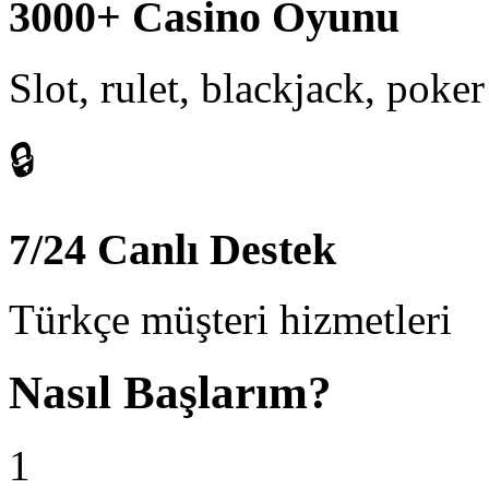
3000+ Casino Oyunu
Slot, rulet, blackjack, poker
🔒
7/24 Canlı Destek
Türkçe müşteri hizmetleri
Nasıl Başlarım?
1