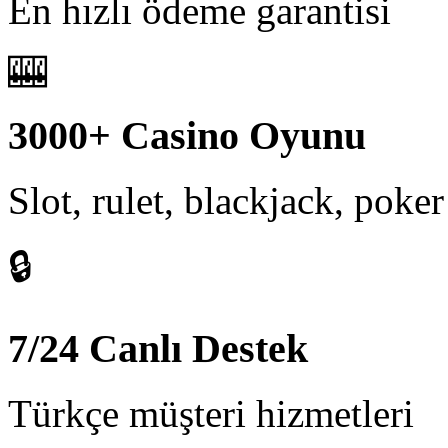
En hızlı ödeme garantisi
🎰
3000+ Casino Oyunu
Slot, rulet, blackjack, poker
🔒
7/24 Canlı Destek
Türkçe müşteri hizmetleri