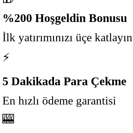
%200 Hoşgeldin Bonusu
İlk yatırımınızı üçe katlayın
⚡
5 Dakikada Para Çekme
En hızlı ödeme garantisi
🎰