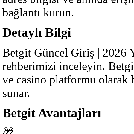
bağlantı kurun.
Detaylı Bilgi
Betgit Güncel Giriş | 2026
rehberimizi inceleyin. Betgi
ve casino platformu olarak 
sunar.
Betgit Avantajları
🎁