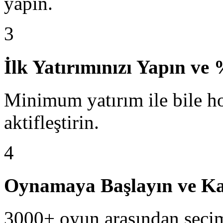
yapın.
3
İlk Yatırımınızı Yapın ve
Minimum yatırım ile bile 
aktifleştirin.
4
Oynamaya Başlayın ve K
3000+ oyun arasından seçim