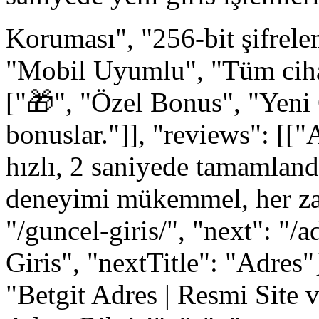
Koruması", "256-bit şifrelem
"Mobil Uyumlu", "Tüm ciha
["🎁", "Özel Bonus", "Yeni 
bonuslar."]], "reviews": [["
hızlı, 2 saniyede tamamlandı.
deneyimi mükemmel, her zam
"/guncel-giris/", "next": "/a
Giris", "nextTitle": "Adre
"Betgit Adres | Resmi Site 