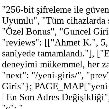
"256-bit şifreleme ile güven
Uyumlu", "Tüm cihazlarda s
"Özel Bonus", "Guncel Giris
"reviews": [["Ahmet K.", 5, 
saniyede tamamlandı."], ["El
deneyimi mükemmel, her zama
"next": "/yeni-giris/", "prev
Giris"}; PAGE_MAP["yeni-gi
| En Son Adres Değişikliği",
"c": "