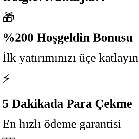
🎁
%200 Hoşgeldin Bonusu
İlk yatırımınızı üçe katlayın
⚡
5 Dakikada Para Çekme
En hızlı ödeme garantisi