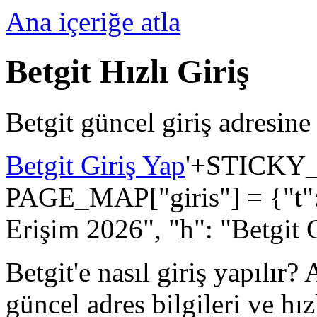
Ana içeriğe atla
Betgit Hızlı Giriş
Betgit güncel giriş adresine
Betgit Giriş Yap
'+STICKY
PAGE_MAP["giris"] = {"t": 
Erişim 2026", "h": "Betgit G
Betgit'e nasıl giriş yapılır?
güncel adres bilgileri ve hı