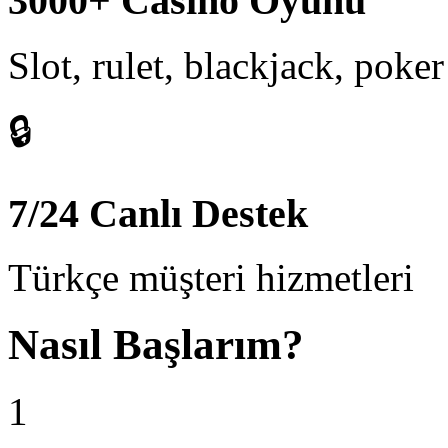
3000+ Casino Oyunu
Slot, rulet, blackjack, poker
🔒
7/24 Canlı Destek
Türkçe müşteri hizmetleri
Nasıl Başlarım?
1