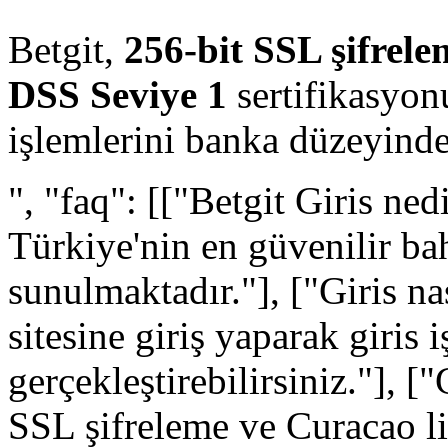
Betgit,
256-bit SSL şifrele
DSS Seviye 1
sertifikasyon
işlemlerini banka düzeyinde 
", "faq": [["Betgit Giris ned
Türkiye'nin en güvenilir ba
sunulmaktadır."], ["Giris nas
sitesine giriş yaparak giris i
gerçekleştirebilirsiniz."], [
SSL şifreleme ve Curacao lis