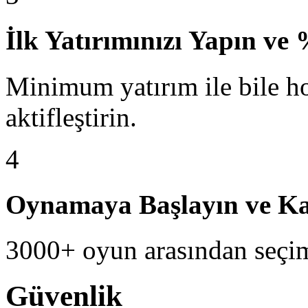
İlk Yatırımınızı Yapın ve
Minimum yatırım ile bile 
aktifleştirin.
4
Oynamaya Başlayın ve K
3000+ oyun arasından seçim
Güvenlik