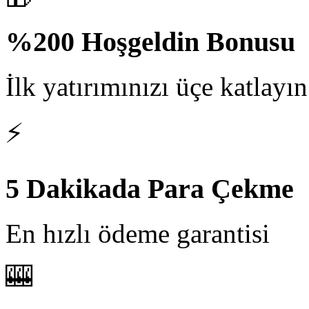
%200 Hoşgeldin Bonusu
İlk yatırımınızı üçe katlayın
⚡
5 Dakikada Para Çekme
En hızlı ödeme garantisi
🎰