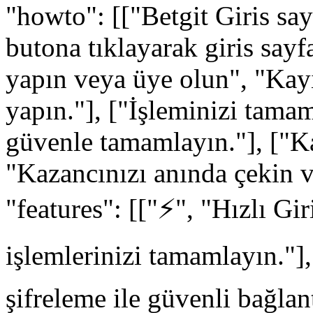
"howto": [["Betgit Giris sa
butona tıklayarak giris sayfa
yapın veya üye olun", "Kayıt
yapın."], ["İşleminizi tamam
güvenle tamamlayın."], ["K
"Kazancınızı anında çekin 
"features": [["⚡", "Hızlı Gir
işlemlerinizi tamamlayın."]
şifreleme ile güvenli bağla