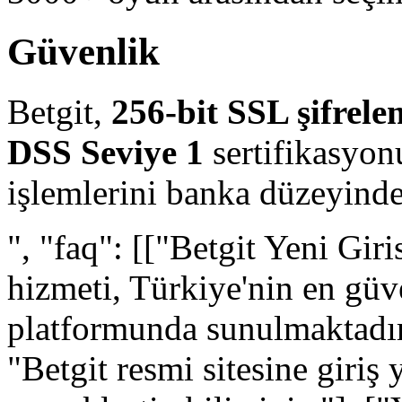
Güvenlik
Betgit,
256-bit SSL şifrele
DSS Seviye 1
sertifikasyon
işlemlerini banka düzeyinde 
", "faq": [["Betgit Yeni Giri
hizmeti, Türkiye'nin en güve
platformunda sunulmaktadır."
"Betgit resmi sitesine giriş 