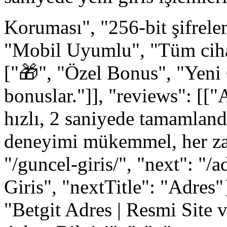
Koruması", "256-bit şifrelem
"Mobil Uyumlu", "Tüm ciha
["🎁", "Özel Bonus", "Yeni 
bonuslar."]], "reviews": [["
hızlı, 2 saniyede tamamlandı.
deneyimi mükemmel, her zam
"/guncel-giris/", "next": "/a
Giris", "nextTitle": "Adre
"Betgit Adres | Resmi Site 