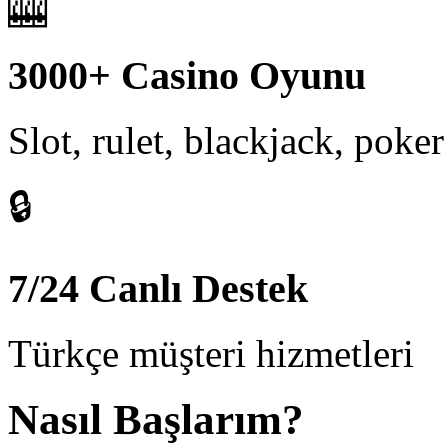
🎰
3000+ Casino Oyunu
Slot, rulet, blackjack, poker
🔒
7/24 Canlı Destek
Türkçe müşteri hizmetleri
Nasıl Başlarım?