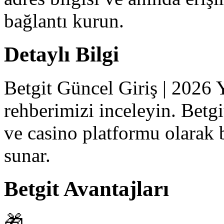
bağlantı kurun.
Detaylı Bilgi
Betgit Güncel Giriş | 2026
rehberimizi inceleyin. Betgi
ve casino platformu olarak 
sunar.
Betgit Avantajları
🎁