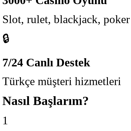
3000+ Casino Oyunu
Slot, rulet, blackjack, poker
🔒
7/24 Canlı Destek
Türkçe müşteri hizmetleri
Nasıl Başlarım?
1