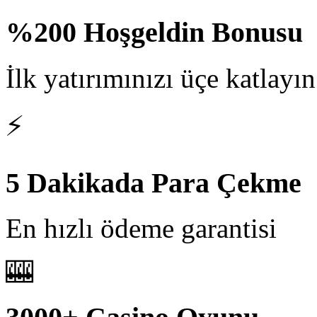
%200 Hoşgeldin Bonusu
İlk yatırımınızı üçe katlayın
⚡
5 Dakikada Para Çekme
En hızlı ödeme garantisi
🎰