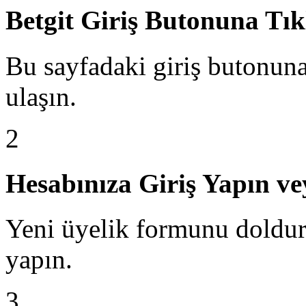
Betgit Giriş Butonuna Tık
Bu sayfadaki giriş butonuna
ulaşın.
2
Hesabınıza Giriş Yapın v
Yeni üyelik formunu doldur
yapın.
3