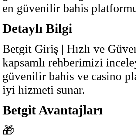
en güvenilir bahis platform
Detaylı Bilgi
Betgit Giriş | Hızlı ve Güv
kapsamlı rehberimizi incele
güvenilir bahis ve casino p
iyi hizmeti sunar.
Betgit Avantajları
🎁