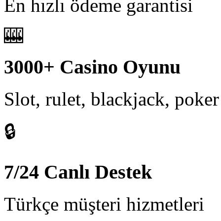
En hızlı ödeme garantisi
🎰
3000+ Casino Oyunu
Slot, rulet, blackjack, poker
🔒
7/24 Canlı Destek
Türkçe müşteri hizmetleri