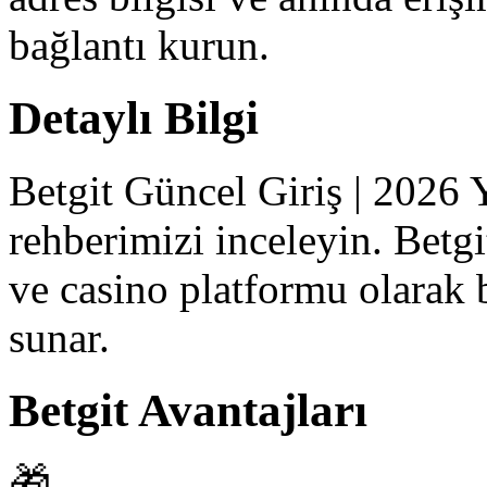
bağlantı kurun.
Detaylı Bilgi
Betgit Güncel Giriş | 2026
rehberimizi inceleyin. Betgi
ve casino platformu olarak 
sunar.
Betgit Avantajları
🎁