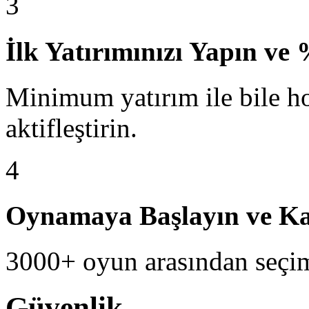
3
İlk Yatırımınızı Yapın ve
Minimum yatırım ile bile 
aktifleştirin.
4
Oynamaya Başlayın ve K
3000+ oyun arasından seçim
Güvenlik