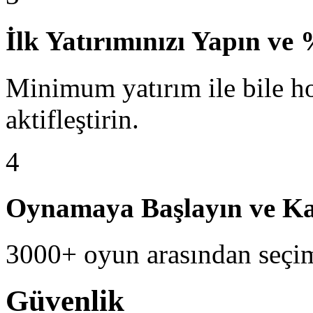
İlk Yatırımınızı Yapın ve
Minimum yatırım ile bile 
aktifleştirin.
4
Oynamaya Başlayın ve K
3000+ oyun arasından seçim
Güvenlik