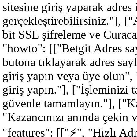
sitesine giriş yaparak adres 
gerçekleştirebilirsiniz."], 
bit SSL şifreleme ve Curacao
"howto": [["Betgit Adres sa
butona tıklayarak adres sayf
giriş yapın veya üye olun", 
giriş yapın."], ["İşleminizi
güvenle tamamlayın."], ["K
"Kazancınızı anında çekin 
"features": [["⚡", "Hızlı Ad