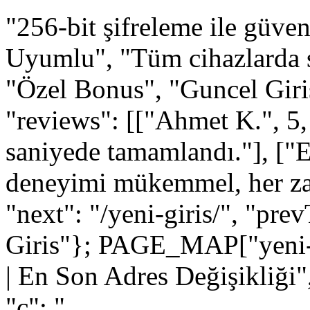
"256-bit şifreleme ile güven
Uyumlu", "Tüm cihazlarda s
"Özel Bonus", "Guncel Giris
"reviews": [["Ahmet K.", 5, 
saniyede tamamlandı."], ["El
deneyimi mükemmel, her zama
"next": "/yeni-giris/", "prev
Giris"}; PAGE_MAP["yeni-gi
| En Son Adres Değişikliği",
"c": "