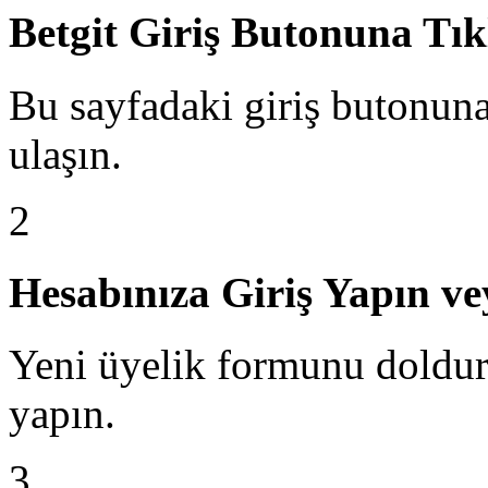
Betgit Giriş Butonuna Tık
Bu sayfadaki giriş butonuna
ulaşın.
2
Hesabınıza Giriş Yapın v
Yeni üyelik formunu doldur
yapın.
3