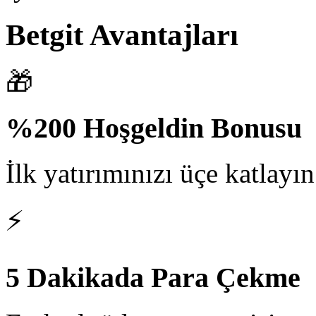
Betgit Avantajları
🎁
%200 Hoşgeldin Bonusu
İlk yatırımınızı üçe katlayın
⚡
5 Dakikada Para Çekme