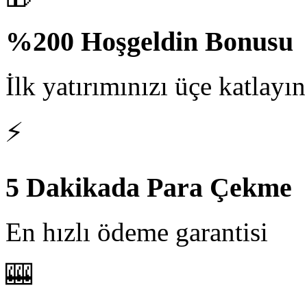
%200 Hoşgeldin Bonusu
İlk yatırımınızı üçe katlayın
⚡
5 Dakikada Para Çekme
En hızlı ödeme garantisi
🎰