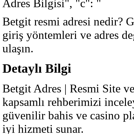
Adres Bilgisi", "c": "
Betgit resmi adresi nedir? G
giriş yöntemleri ve adres de
ulaşın.
Detaylı Bilgi
Betgit Adres | Resmi Site 
kapsamlı rehberimizi incele
güvenilir bahis ve casino p
iyi hizmeti sunar.