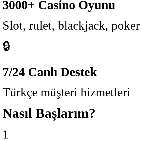
3000+ Casino Oyunu
Slot, rulet, blackjack, poker
🔒
7/24 Canlı Destek
Türkçe müşteri hizmetleri
Nasıl Başlarım?
1