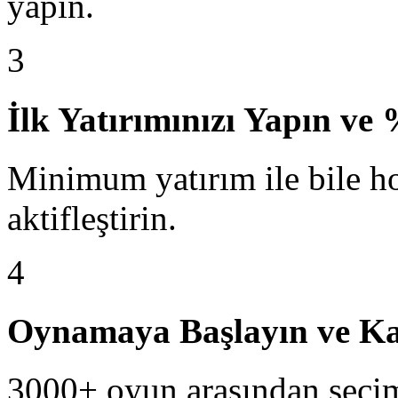
yapın.
3
İlk Yatırımınızı Yapın ve
Minimum yatırım ile bile 
aktifleştirin.
4
Oynamaya Başlayın ve K
3000+ oyun arasından seçim