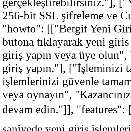
gerçekleştirebilirsiniz."], [
256-bit SSL şifreleme ve Cur
"howto": [["Betgit Yeni Gir
butona tıklayarak yeni giris
giriş yapın veya üye olun", 
giriş yapın."], ["İşleminizi
işlemlerinizi güvenle tamam
veya oynayın", "Kazancınız
devam edin."]], "features": 
saniyede yeni giris işlemler