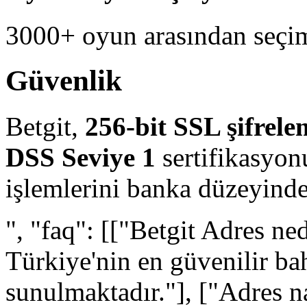
3000+ oyun arasından seçim
Güvenlik
Betgit,
256-bit SSL şifrele
DSS Seviye 1
sertifikasyon
işlemlerini banka düzeyinde 
", "faq": [["Betgit Adres ned
Türkiye'nin en güvenilir ba
sunulmaktadır."], ["Adres na