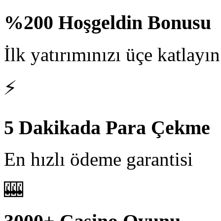
%200 Hoşgeldin Bonusu
İlk yatırımınızı üçe katlayın
⚡
5 Dakikada Para Çekme
En hızlı ödeme garantisi
🎰