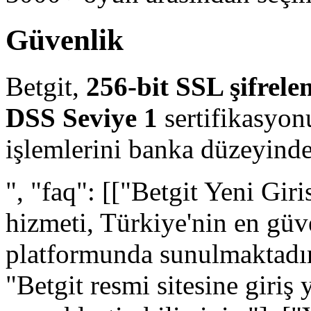
Güvenlik
Betgit,
256-bit SSL şifrele
DSS Seviye 1
sertifikasyon
işlemlerini banka düzeyinde 
", "faq": [["Betgit Yeni Giri
hizmeti, Türkiye'nin en güve
platformunda sunulmaktadır."
"Betgit resmi sitesine giriş 