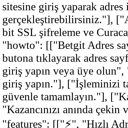
sitesine giriş yaparak adres 
gerçekleştirebilirsiniz."], 
bit SSL şifreleme ve Curacao
"howto": [["Betgit Adres sa
butona tıklayarak adres sayf
giriş yapın veya üye olun", 
giriş yapın."], ["İşleminizi
güvenle tamamlayın."], ["K
"Kazancınızı anında çekin 
"features": [["⚡", "Hızlı Ad