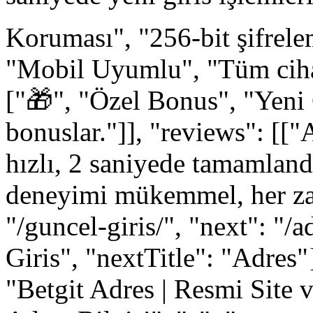
Koruması", "256-bit şifrelem
"Mobil Uyumlu", "Tüm ciha
["🎁", "Özel Bonus", "Yeni 
bonuslar."]], "reviews": [["
hızlı, 2 saniyede tamamlandı.
deneyimi mükemmel, her zam
"/guncel-giris/", "next": "/a
Giris", "nextTitle": "Adre
"Betgit Adres | Resmi Site 