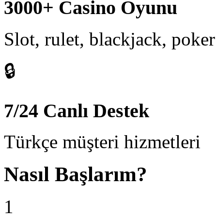
3000+ Casino Oyunu
Slot, rulet, blackjack, poker
🔒
7/24 Canlı Destek
Türkçe müşteri hizmetleri
Nasıl Başlarım?
1