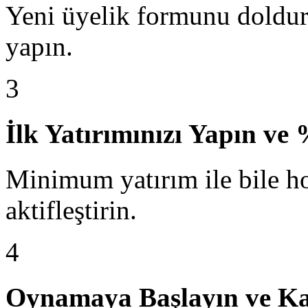
Yeni üyelik formunu doldur
yapın.
3
İlk Yatırımınızı Yapın ve
Minimum yatırım ile bile 
aktifleştirin.
4
Oynamaya Başlayın ve K