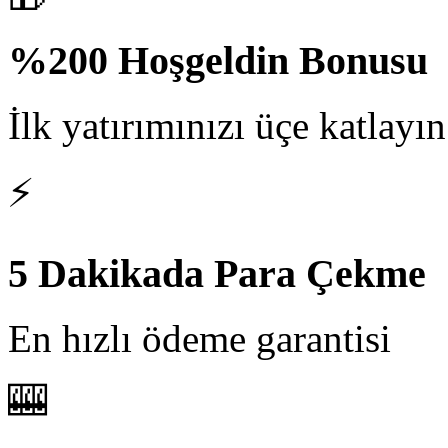
%200 Hoşgeldin Bonusu
İlk yatırımınızı üçe katlayın
⚡
5 Dakikada Para Çekme
En hızlı ödeme garantisi
🎰