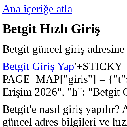
Ana içeriğe atla
Betgit Hızlı Giriş
Betgit güncel giriş adresine
Betgit Giriş Yap
'+STICKY
PAGE_MAP["giris"] = {"t": 
Erişim 2026", "h": "Betgit G
Betgit'e nasıl giriş yapılır?
güncel adres bilgileri ve hı