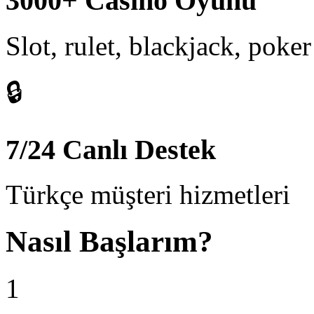
3000+ Casino Oyunu
Slot, rulet, blackjack, poker
🔒
7/24 Canlı Destek
Türkçe müşteri hizmetleri
Nasıl Başlarım?
1