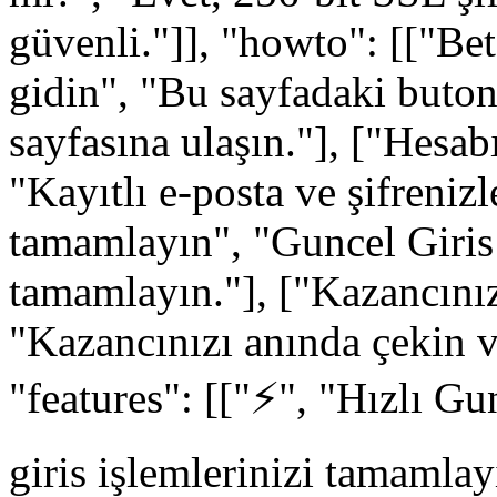
güvenli."]], "howto": [["Bet
gidin", "Bu sayfadaki buton
sayfasına ulaşın."], ["Hesab
"Kayıtlı e-posta ve şifrenizl
tamamlayın", "Guncel Giris 
tamamlayın."], ["Kazancını
"Kazancınızı anında çekin 
"features": [["⚡", "Hızlı Gu
giris işlemlerinizi tamamlay