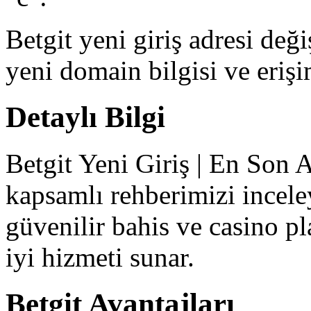
Betgit yeni giriş adresi değ
yeni domain bilgisi ve erişi
Detaylı Bilgi
Betgit Yeni Giriş | En Son 
kapsamlı rehberimizi incele
güvenilir bahis ve casino p
iyi hizmeti sunar.
Betgit Avantajları