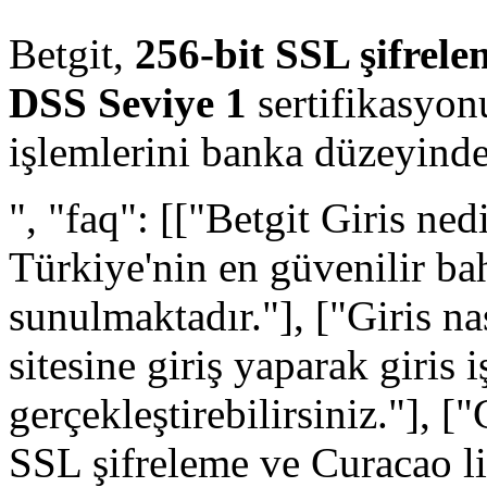
Betgit,
256-bit SSL şifrele
DSS Seviye 1
sertifikasyon
işlemlerini banka düzeyinde 
", "faq": [["Betgit Giris ned
Türkiye'nin en güvenilir ba
sunulmaktadır."], ["Giris nas
sitesine giriş yaparak giris i
gerçekleştirebilirsiniz."], [
SSL şifreleme ve Curacao lis