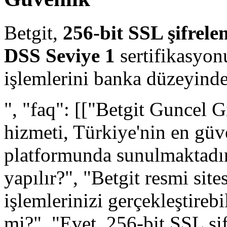
Betgit,
256-bit SSL şifrele
DSS Seviye 1
sertifikasyon
işlemlerini banka düzeyinde 
", "faq": [["Betgit Guncel Gi
hizmeti, Türkiye'nin en güve
platformunda sunulmaktadır.
yapılır?", "Betgit resmi site
işlemlerinizi gerçekleştirebi
mi?", "Evet, 256-bit SSL şi