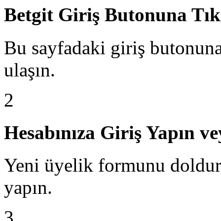
Betgit Giriş Butonuna Tık
Bu sayfadaki giriş butonuna
ulaşın.
2
Hesabınıza Giriş Yapın v
Yeni üyelik formunu doldur
yapın.
3