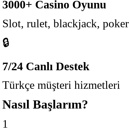
3000+ Casino Oyunu
Slot, rulet, blackjack, poker
🔒
7/24 Canlı Destek
Türkçe müşteri hizmetleri
Nasıl Başlarım?
1