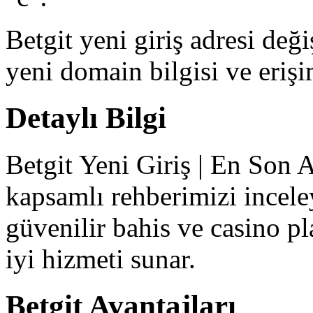
Betgit yeni giriş adresi değ
yeni domain bilgisi ve erişi
Detaylı Bilgi
Betgit Yeni Giriş | En Son 
kapsamlı rehberimizi incele
güvenilir bahis ve casino p
iyi hizmeti sunar.
Betgit Avantajları