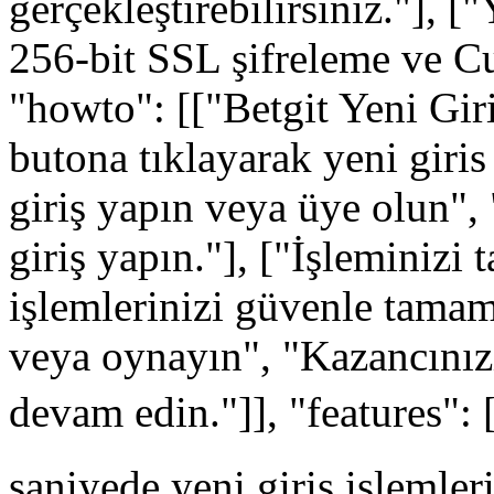
gerçekleştirebilirsiniz."], [
256-bit SSL şifreleme ve Cur
"howto": [["Betgit Yeni Gir
butona tıklayarak yeni giris
giriş yapın veya üye olun", 
giriş yapın."], ["İşleminizi
işlemlerinizi güvenle tamam
veya oynayın", "Kazancınız
devam edin."]], "features": 
saniyede yeni giris işlemler