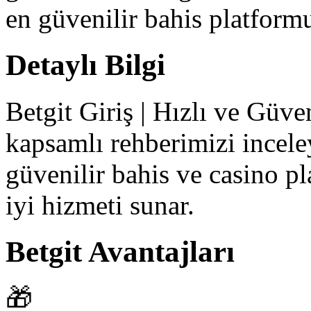
en güvenilir bahis platform
Detaylı Bilgi
Betgit Giriş | Hızlı ve Güv
kapsamlı rehberimizi incele
güvenilir bahis ve casino p
iyi hizmeti sunar.
Betgit Avantajları
🎁