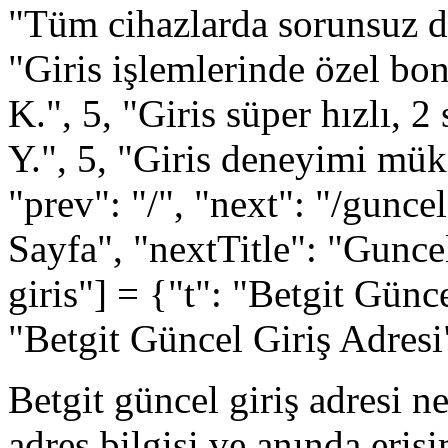
"Tüm cihazlarda sorunsuz d
"Giris işlemlerinde özel bon
K.", 5, "Giris süper hızlı, 
Y.", 5, "Giris deneyimi mü
"prev": "/", "next": "/guncel
Sayfa", "nextTitle": "Gun
giris"] = {"t": "Betgit Günc
"Betgit Güncel Giriş Adresi"
Betgit güncel giriş adresi n
adres bilgisi ve anında eriş