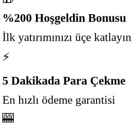
%200 Hoşgeldin Bonusu
İlk yatırımınızı üçe katlayın
⚡
5 Dakikada Para Çekme
En hızlı ödeme garantisi
🎰