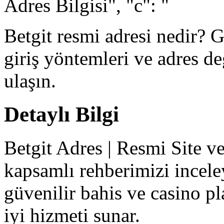
Adres Bilgisi", "c": "
Betgit resmi adresi nedir? G
giriş yöntemleri ve adres de
ulaşın.
Detaylı Bilgi
Betgit Adres | Resmi Site 
kapsamlı rehberimizi incele
güvenilir bahis ve casino p
iyi hizmeti sunar.