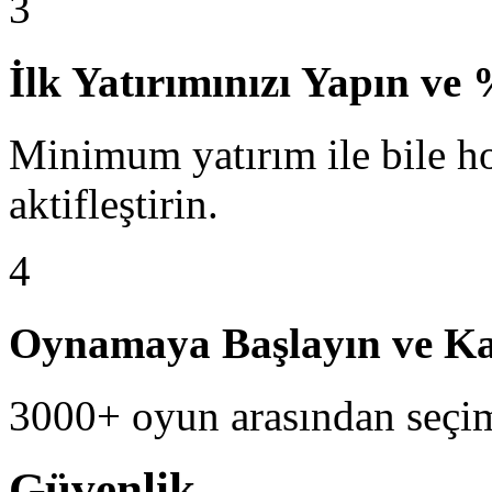
3
İlk Yatırımınızı Yapın ve
Minimum yatırım ile bile 
aktifleştirin.
4
Oynamaya Başlayın ve K
3000+ oyun arasından seçim
Güvenlik