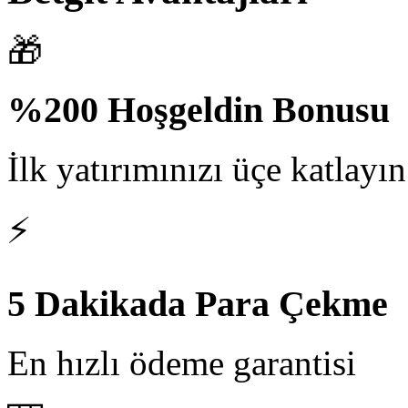
🎁
%200 Hoşgeldin Bonusu
İlk yatırımınızı üçe katlayın
⚡
5 Dakikada Para Çekme
En hızlı ödeme garantisi