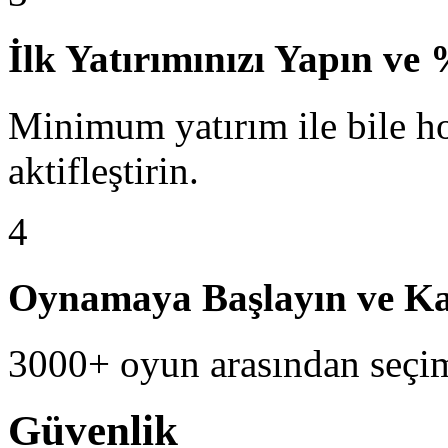
İlk Yatırımınızı Yapın ve
Minimum yatırım ile bile 
aktifleştirin.
4
Oynamaya Başlayın ve K
3000+ oyun arasından seçim
Güvenlik