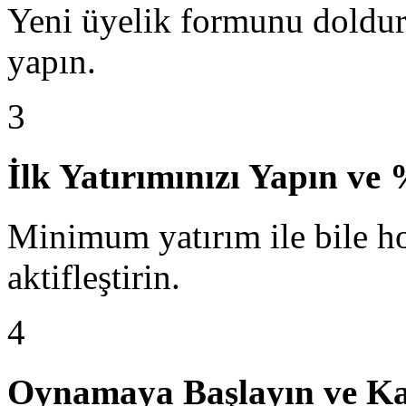
Yeni üyelik formunu doldur
yapın.
3
İlk Yatırımınızı Yapın ve
Minimum yatırım ile bile 
aktifleştirin.
4
Oynamaya Başlayın ve K