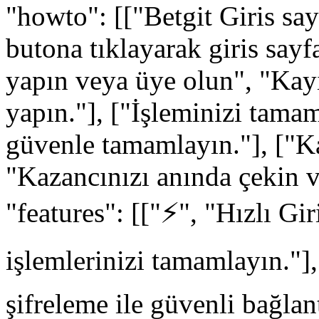
"howto": [["Betgit Giris sa
butona tıklayarak giris sayfa
yapın veya üye olun", "Kayıt
yapın."], ["İşleminizi tamam
güvenle tamamlayın."], ["K
"Kazancınızı anında çekin 
"features": [["⚡", "Hızlı Gir
işlemlerinizi tamamlayın."]
şifreleme ile güvenli bağla