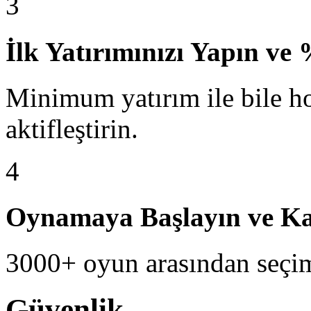
3
İlk Yatırımınızı Yapın ve
Minimum yatırım ile bile 
aktifleştirin.
4
Oynamaya Başlayın ve K
3000+ oyun arasından seçim
Güvenlik