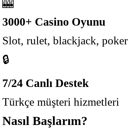
🎰
3000+ Casino Oyunu
Slot, rulet, blackjack, poker
🔒
7/24 Canlı Destek
Türkçe müşteri hizmetleri
Nasıl Başlarım?