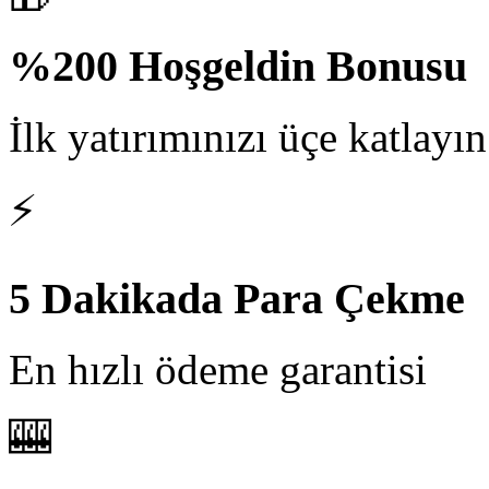
%200 Hoşgeldin Bonusu
İlk yatırımınızı üçe katlayın
⚡
5 Dakikada Para Çekme
En hızlı ödeme garantisi
🎰