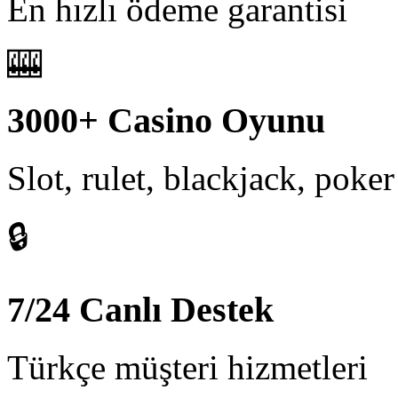
En hızlı ödeme garantisi
🎰
3000+ Casino Oyunu
Slot, rulet, blackjack, poker
🔒
7/24 Canlı Destek
Türkçe müşteri hizmetleri