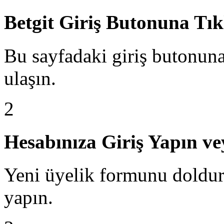
Betgit Giriş Butonuna Tık
Bu sayfadaki giriş butonuna
ulaşın.
2
Hesabınıza Giriş Yapın v
Yeni üyelik formunu doldur
yapın.