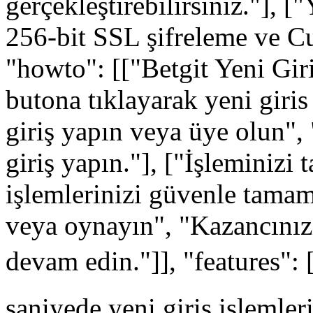
gerçekleştirebilirsiniz."], [
256-bit SSL şifreleme ve Cur
"howto": [["Betgit Yeni Gir
butona tıklayarak yeni giris
giriş yapın veya üye olun", 
giriş yapın."], ["İşleminizi
işlemlerinizi güvenle tamam
veya oynayın", "Kazancınız
devam edin."]], "features": 
saniyede yeni giris işlemler