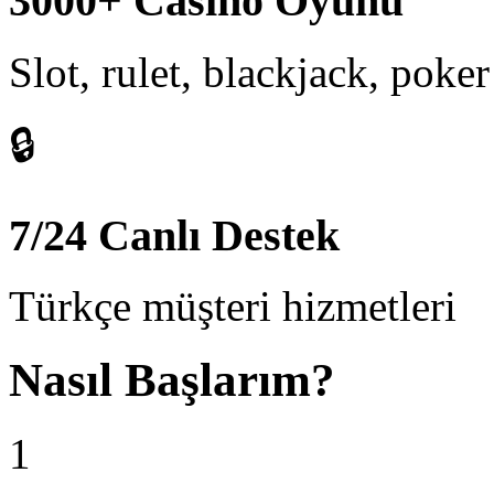
3000+ Casino Oyunu
Slot, rulet, blackjack, poker
🔒
7/24 Canlı Destek
Türkçe müşteri hizmetleri
Nasıl Başlarım?
1