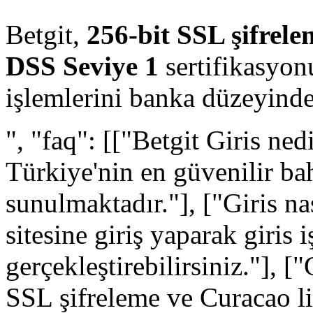
Betgit,
256-bit SSL şifrele
DSS Seviye 1
sertifikasyon
işlemlerini banka düzeyinde 
", "faq": [["Betgit Giris ned
Türkiye'nin en güvenilir ba
sunulmaktadır."], ["Giris nas
sitesine giriş yaparak giris i
gerçekleştirebilirsiniz."], [
SSL şifreleme ve Curacao lis