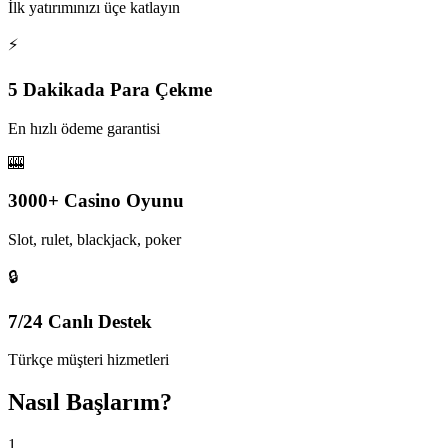
İlk yatırımınızı üçe katlayın
⚡
5 Dakikada Para Çekme
En hızlı ödeme garantisi
🎰
3000+ Casino Oyunu
Slot, rulet, blackjack, poker
🔒
7/24 Canlı Destek
Türkçe müşteri hizmetleri
Nasıl Başlarım?
1