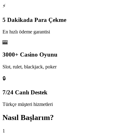
⚡
5 Dakikada Para Çekme
En hızlı ödeme garantisi
🎰
3000+ Casino Oyunu
Slot, rulet, blackjack, poker
🔒
7/24 Canlı Destek
Türkçe müşteri hizmetleri
Nasıl Başlarım?
1