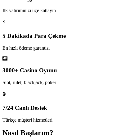
İlk yatırımınızı üçe katlayın
⚡
5 Dakikada Para Çekme
En hızlı ödeme garantisi
🎰
3000+ Casino Oyunu
Slot, rulet, blackjack, poker
🔒
7/24 Canlı Destek
Türkçe müşteri hizmetleri
Nasıl Başlarım?