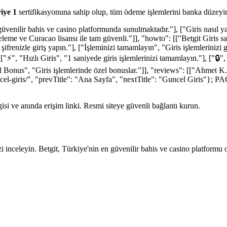
iye 1
sertifikasyonuna sahip olup, tüm ödeme işlemlerini banka düzeyind
güvenilir bahis ve casino platformunda sunulmaktadır."], ["Giris nasıl yapı
freleme ve Curacao lisansı ile tam güvenli."]], "howto": [["Betgit Giris 
 şifrenizle giriş yapın."], ["İşleminizi tamamlayın", "Giris işlemlerini
"⚡", "Hızlı Giris", "1 saniyede giris işlemlerinizi tamamlayın."], ["🔒",
us", "Giris işlemlerinde özel bonuslar."]], "reviews": [["Ahmet K.", 5
cel-giris/", "prevTitle": "Ana Sayfa", "nextTitle": "Guncel Giris"}; 
gisi ve anında erişim linki. Resmi siteye güvenli bağlantı kurun.
inceleyin. Betgit, Türkiye'nin en güvenilir bahis ve casino platformu o