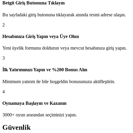
Betgit Giriş Butonuna Tıklayın
Bu sayfadaki giriş butonuna tıklayarak anında resmi adrese ulaşın.
2
Hesabınıza Giriş Yapın veya Üye Olun
Yeni üyelik formunu doldurun veya mevcut hesabınıza giriş yapın.
3
İlk Yatırımınızı Yapın ve %200 Bonus Alın
Minimum yatırım ile bile hoşgeldin bonusunuzu aktifleştirin.
4
Oynamaya Başlayın ve Kazanın
3000+ oyun arasından seçiminizi yapın.
Güvenlik