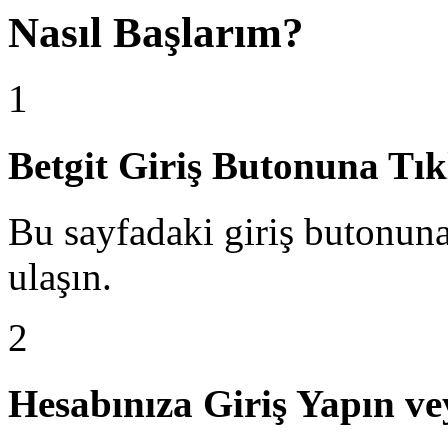
Nasıl Başlarım?
1
Betgit Giriş Butonuna Tık
Bu sayfadaki giriş butonuna
ulaşın.
2
Hesabınıza Giriş Yapın v