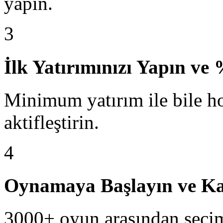
yapın.
3
İlk Yatırımınızı Yapın ve
Minimum yatırım ile bile 
aktifleştirin.
4
Oynamaya Başlayın ve K
3000+ oyun arasından seçim