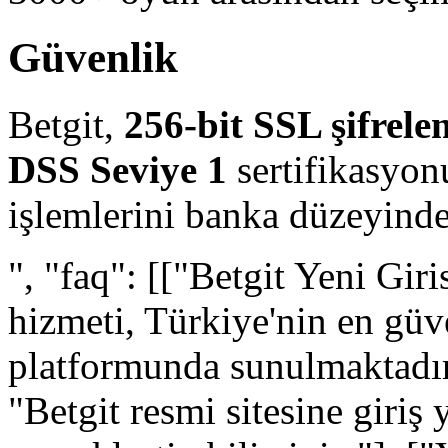
Güvenlik
Betgit,
256-bit SSL şifrele
DSS Seviye 1
sertifikasyon
işlemlerini banka düzeyinde 
", "faq": [["Betgit Yeni Giri
hizmeti, Türkiye'nin en güve
platformunda sunulmaktadır."
"Betgit resmi sitesine giriş 