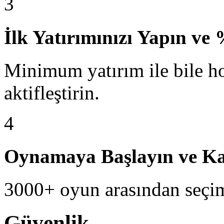
3
İlk Yatırımınızı Yapın ve
Minimum yatırım ile bile 
aktifleştirin.
4
Oynamaya Başlayın ve K
3000+ oyun arasından seçim
Güvenlik