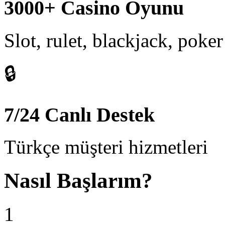
3000+ Casino Oyunu
Slot, rulet, blackjack, poker
🔒
7/24 Canlı Destek
Türkçe müşteri hizmetleri
Nasıl Başlarım?
1