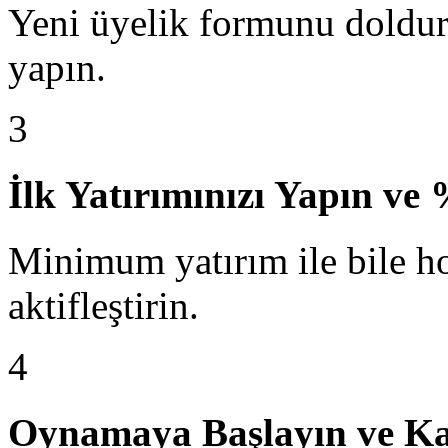
Yeni üyelik formunu doldur
yapın.
3
İlk Yatırımınızı Yapın ve
Minimum yatırım ile bile 
aktifleştirin.
4
Oynamaya Başlayın ve K