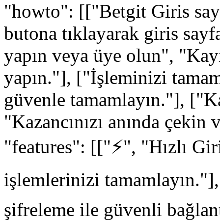
"howto": [["Betgit Giris sa
butona tıklayarak giris sayfa
yapın veya üye olun", "Kayıt
yapın."], ["İşleminizi tamam
güvenle tamamlayın."], ["K
"Kazancınızı anında çekin 
"features": [["⚡", "Hızlı Gir
işlemlerinizi tamamlayın."]
şifreleme ile güvenli bağla