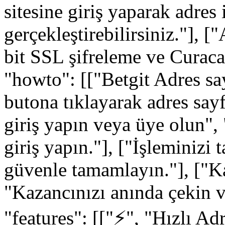
sitesine giriş yaparak adres 
gerçekleştirebilirsiniz."], 
bit SSL şifreleme ve Curacao
"howto": [["Betgit Adres sa
butona tıklayarak adres sayf
giriş yapın veya üye olun", 
giriş yapın."], ["İşleminizi
güvenle tamamlayın."], ["K
"Kazancınızı anında çekin 
"features": [["⚡", "Hızlı Ad