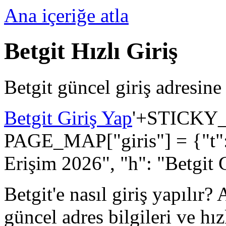
Ana içeriğe atla
Betgit Hızlı Giriş
Betgit güncel giriş adresine
Betgit Giriş Yap
'+STICKY
PAGE_MAP["giris"] = {"t": 
Erişim 2026", "h": "Betgit G
Betgit'e nasıl giriş yapılır?
güncel adres bilgileri ve hı