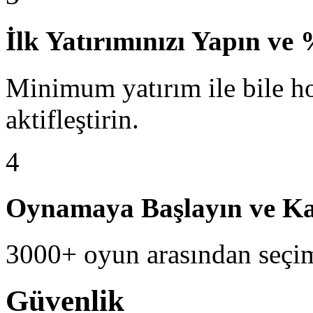
İlk Yatırımınızı Yapın ve
Minimum yatırım ile bile 
aktifleştirin.
4
Oynamaya Başlayın ve K
3000+ oyun arasından seçim
Güvenlik