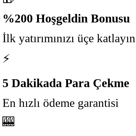
%200 Hoşgeldin Bonusu
İlk yatırımınızı üçe katlayın
⚡
5 Dakikada Para Çekme
En hızlı ödeme garantisi
🎰