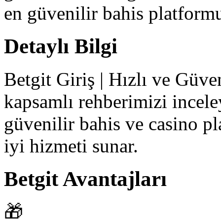
en güvenilir bahis platform
Detaylı Bilgi
Betgit Giriş | Hızlı ve Güv
kapsamlı rehberimizi incele
güvenilir bahis ve casino p
iyi hizmeti sunar.
Betgit Avantajları
🎁