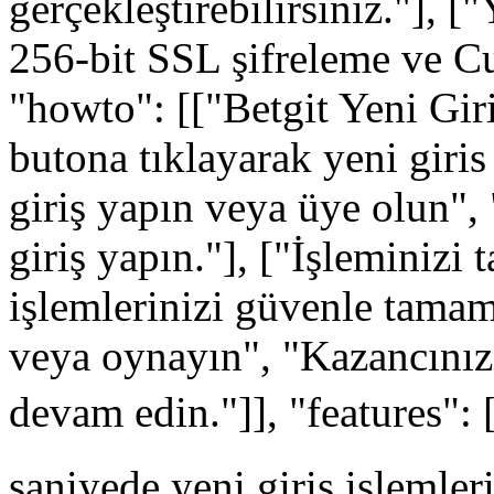
gerçekleştirebilirsiniz."], [
256-bit SSL şifreleme ve Cur
"howto": [["Betgit Yeni Gir
butona tıklayarak yeni giris
giriş yapın veya üye olun", 
giriş yapın."], ["İşleminizi
işlemlerinizi güvenle tamam
veya oynayın", "Kazancınız
devam edin."]], "features": 
saniyede yeni giris işlemler