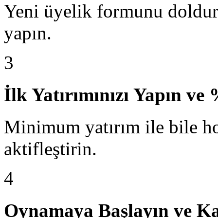
Yeni üyelik formunu doldur
yapın.
3
İlk Yatırımınızı Yapın ve
Minimum yatırım ile bile 
aktifleştirin.
4
Oynamaya Başlayın ve K