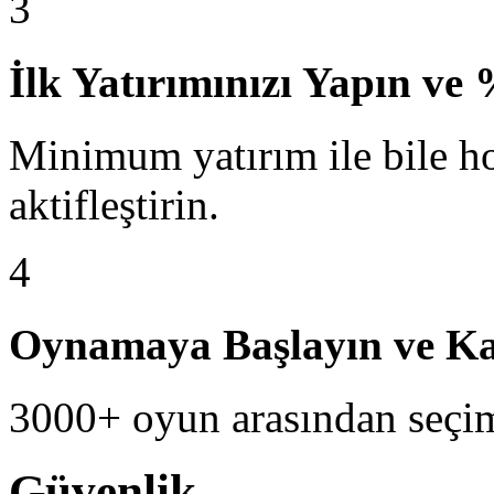
3
İlk Yatırımınızı Yapın ve
Minimum yatırım ile bile 
aktifleştirin.
4
Oynamaya Başlayın ve K
3000+ oyun arasından seçim
Güvenlik