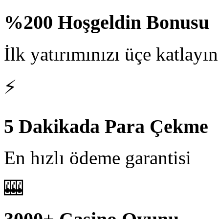
%200 Hoşgeldin Bonusu
İlk yatırımınızı üçe katlayın
⚡
5 Dakikada Para Çekme
En hızlı ödeme garantisi
🎰