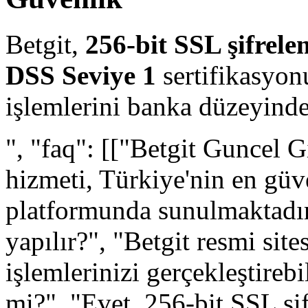
Betgit,
256-bit SSL şifrele
DSS Seviye 1
sertifikasyon
işlemlerini banka düzeyinde 
", "faq": [["Betgit Guncel Gi
hizmeti, Türkiye'nin en güve
platformunda sunulmaktadır.
yapılır?", "Betgit resmi site
işlemlerinizi gerçekleştirebi
mi?", "Evet, 256-bit SSL şi