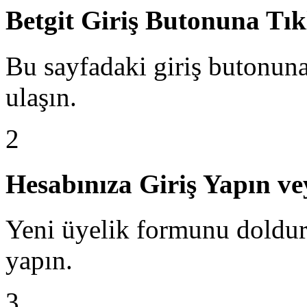
Betgit Giriş Butonuna Tık
Bu sayfadaki giriş butonuna
ulaşın.
2
Hesabınıza Giriş Yapın v
Yeni üyelik formunu doldur
yapın.
3