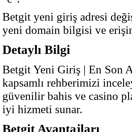
Betgit yeni giriş adresi değ
yeni domain bilgisi ve erişi
Detaylı Bilgi
Betgit Yeni Giriş | En Son 
kapsamlı rehberimizi incele
güvenilir bahis ve casino p
iyi hizmeti sunar.
Betgit Avantajları