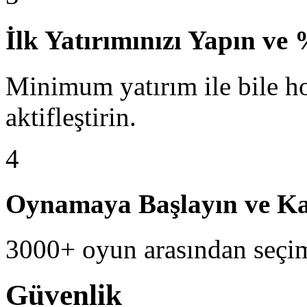
İlk Yatırımınızı Yapın ve
Minimum yatırım ile bile 
aktifleştirin.
4
Oynamaya Başlayın ve K
3000+ oyun arasından seçim
Güvenlik