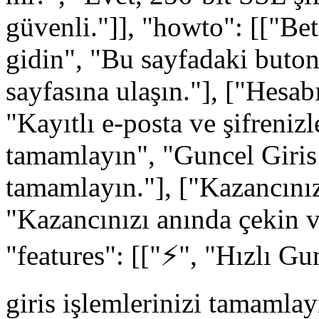
güvenli."]], "howto": [["Bet
gidin", "Bu sayfadaki buton
sayfasına ulaşın."], ["Hesab
"Kayıtlı e-posta ve şifrenizl
tamamlayın", "Guncel Giris 
tamamlayın."], ["Kazancını
"Kazancınızı anında çekin 
"features": [["⚡", "Hızlı Gu
giris işlemlerinizi tamamlay