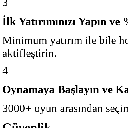
3
İlk Yatırımınızı Yapın ve
Minimum yatırım ile bile 
aktifleştirin.
4
Oynamaya Başlayın ve K
3000+ oyun arasından seçim
Güvenlik