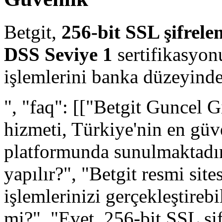
Betgit,
256-bit SSL şifrele
DSS Seviye 1
sertifikasyon
işlemlerini banka düzeyinde 
", "faq": [["Betgit Guncel Gi
hizmeti, Türkiye'nin en güve
platformunda sunulmaktadır.
yapılır?", "Betgit resmi site
işlemlerinizi gerçekleştirebi
mi?", "Evet, 256-bit SSL şi