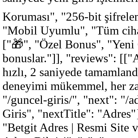
Koruması", "256-bit şifrelem
"Mobil Uyumlu", "Tüm ciha
["🎁", "Özel Bonus", "Yeni 
bonuslar."]], "reviews": [["
hızlı, 2 saniyede tamamlandı.
deneyimi mükemmel, her zam
"/guncel-giris/", "next": "/a
Giris", "nextTitle": "Adre
"Betgit Adres | Resmi Site 