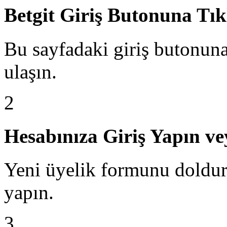
Betgit Giriş Butonuna Tık
Bu sayfadaki giriş butonuna
ulaşın.
2
Hesabınıza Giriş Yapın v
Yeni üyelik formunu doldur
yapın.
3