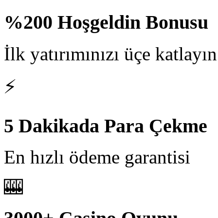
%200 Hoşgeldin Bonusu
İlk yatırımınızı üçe katlayın
⚡
5 Dakikada Para Çekme
En hızlı ödeme garantisi
🎰