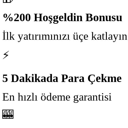
%200 Hoşgeldin Bonusu
İlk yatırımınızı üçe katlayın
⚡
5 Dakikada Para Çekme
En hızlı ödeme garantisi
🎰