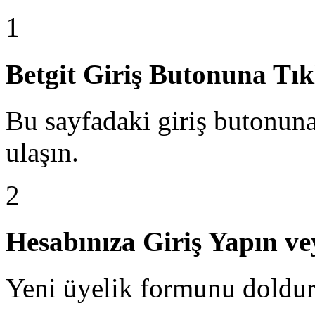
1
Betgit Giriş Butonuna Tık
Bu sayfadaki giriş butonuna
ulaşın.
2
Hesabınıza Giriş Yapın v
Yeni üyelik formunu doldur