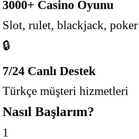
3000+ Casino Oyunu
Slot, rulet, blackjack, poker
🔒
7/24 Canlı Destek
Türkçe müşteri hizmetleri
Nasıl Başlarım?
1