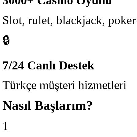
3000+ Casino Oyunu
Slot, rulet, blackjack, poker
🔒
7/24 Canlı Destek
Türkçe müşteri hizmetleri
Nasıl Başlarım?
1