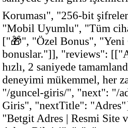
Koruması", "256-bit şifrelem
"Mobil Uyumlu", "Tüm ciha
["🎁", "Özel Bonus", "Yeni 
bonuslar."]], "reviews": [["
hızlı, 2 saniyede tamamlandı.
deneyimi mükemmel, her zam
"/guncel-giris/", "next": "/a
Giris", "nextTitle": "Adre
"Betgit Adres | Resmi Site 