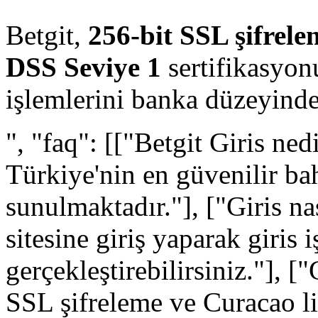
Betgit,
256-bit SSL şifrele
DSS Seviye 1
sertifikasyon
işlemlerini banka düzeyinde 
", "faq": [["Betgit Giris ned
Türkiye'nin en güvenilir ba
sunulmaktadır."], ["Giris nas
sitesine giriş yaparak giris i
gerçekleştirebilirsiniz."], [
SSL şifreleme ve Curacao lis