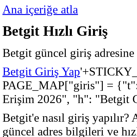
Ana içeriğe atla
Betgit Hızlı Giriş
Betgit güncel giriş adresine
Betgit Giriş Yap
'+STICKY
PAGE_MAP["giris"] = {"t": 
Erişim 2026", "h": "Betgit G
Betgit'e nasıl giriş yapılır?
güncel adres bilgileri ve hı