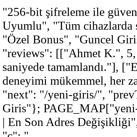
"256-bit şifreleme ile güven
Uyumlu", "Tüm cihazlarda s
"Özel Bonus", "Guncel Giris
"reviews": [["Ahmet K.", 5, 
saniyede tamamlandı."], ["El
deneyimi mükemmel, her zama
"next": "/yeni-giris/", "prev
Giris"}; PAGE_MAP["yeni-gi
| En Son Adres Değişikliği",
"c": "