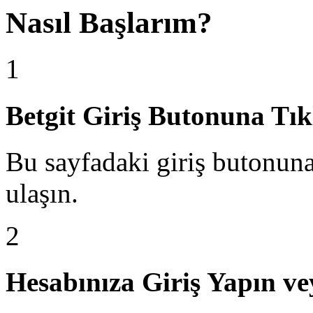
Nasıl Başlarım?
1
Betgit Giriş Butonuna Tık
Bu sayfadaki giriş butonuna
ulaşın.
2
Hesabınıza Giriş Yapın v