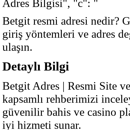
Adres Bilgisi", "c": "
Betgit resmi adresi nedir? G
giriş yöntemleri ve adres de
ulaşın.
Detaylı Bilgi
Betgit Adres | Resmi Site 
kapsamlı rehberimizi incele
güvenilir bahis ve casino p
iyi hizmeti sunar.