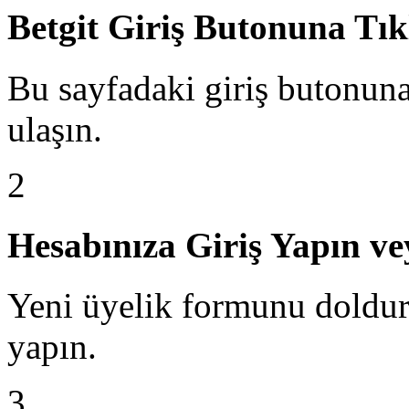
Betgit Giriş Butonuna Tık
Bu sayfadaki giriş butonuna
ulaşın.
2
Hesabınıza Giriş Yapın v
Yeni üyelik formunu doldur
yapın.
3