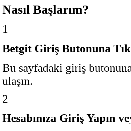
Nasıl Başlarım?
1
Betgit Giriş Butonuna Tık
Bu sayfadaki giriş butonuna
ulaşın.
2
Hesabınıza Giriş Yapın v