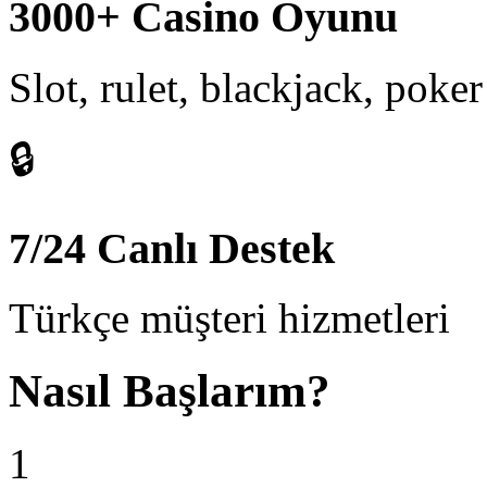
3000+ Casino Oyunu
Slot, rulet, blackjack, poker
🔒
7/24 Canlı Destek
Türkçe müşteri hizmetleri
Nasıl Başlarım?
1