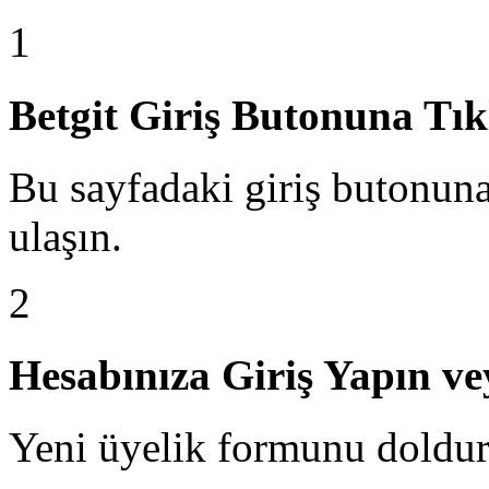
1
Betgit Giriş Butonuna Tık
Bu sayfadaki giriş butonuna
ulaşın.
2
Hesabınıza Giriş Yapın v
Yeni üyelik formunu doldur