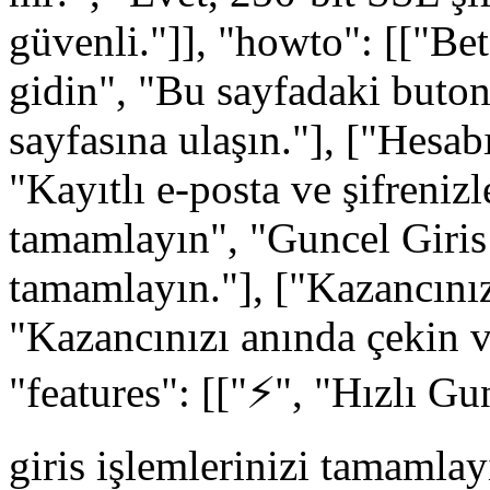
güvenli."]], "howto": [["Bet
gidin", "Bu sayfadaki buton
sayfasına ulaşın."], ["Hesab
"Kayıtlı e-posta ve şifrenizl
tamamlayın", "Guncel Giris 
tamamlayın."], ["Kazancını
"Kazancınızı anında çekin 
"features": [["⚡", "Hızlı Gu
giris işlemlerinizi tamamlay