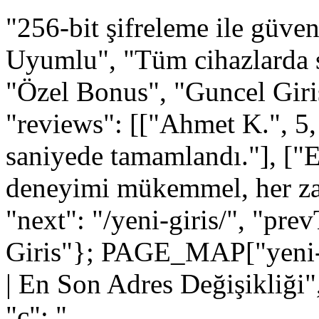
"256-bit şifreleme ile güven
Uyumlu", "Tüm cihazlarda s
"Özel Bonus", "Guncel Giris
"reviews": [["Ahmet K.", 5, 
saniyede tamamlandı."], ["El
deneyimi mükemmel, her zama
"next": "/yeni-giris/", "prev
Giris"}; PAGE_MAP["yeni-gi
| En Son Adres Değişikliği",
"c": "