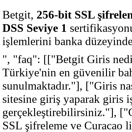
Betgit,
256-bit SSL şifrele
DSS Seviye 1
sertifikasyon
işlemlerini banka düzeyinde 
", "faq": [["Betgit Giris ned
Türkiye'nin en güvenilir ba
sunulmaktadır."], ["Giris nas
sitesine giriş yaparak giris i
gerçekleştirebilirsiniz."], [
SSL şifreleme ve Curacao lis