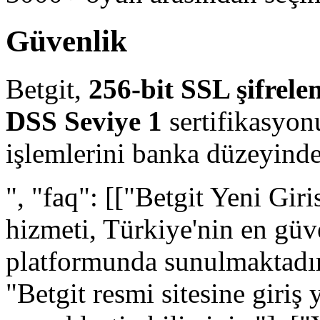
Güvenlik
Betgit,
256-bit SSL şifrele
DSS Seviye 1
sertifikasyon
işlemlerini banka düzeyinde 
", "faq": [["Betgit Yeni Giri
hizmeti, Türkiye'nin en güve
platformunda sunulmaktadır."
"Betgit resmi sitesine giriş 