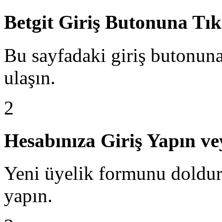
Betgit Giriş Butonuna Tık
Bu sayfadaki giriş butonuna
ulaşın.
2
Hesabınıza Giriş Yapın v
Yeni üyelik formunu doldur
yapın.