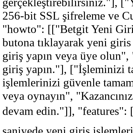
gerçekleştirebilirsiniz."], [
256-bit SSL şifreleme ve Cur
"howto": [["Betgit Yeni Gir
butona tıklayarak yeni giris
giriş yapın veya üye olun", 
giriş yapın."], ["İşleminizi
işlemlerinizi güvenle tamam
veya oynayın", "Kazancınız
devam edin."]], "features": 
saniyede yeni giris işlemler