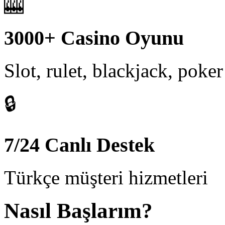
🎰
3000+ Casino Oyunu
Slot, rulet, blackjack, poker
🔒
7/24 Canlı Destek
Türkçe müşteri hizmetleri
Nasıl Başlarım?