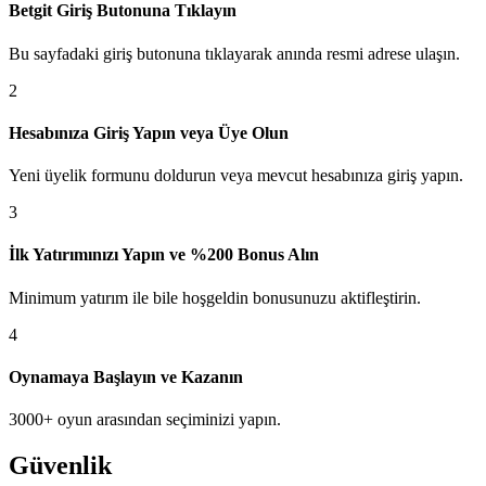
Betgit Giriş Butonuna Tıklayın
Bu sayfadaki giriş butonuna tıklayarak anında resmi adrese ulaşın.
2
Hesabınıza Giriş Yapın veya Üye Olun
Yeni üyelik formunu doldurun veya mevcut hesabınıza giriş yapın.
3
İlk Yatırımınızı Yapın ve %200 Bonus Alın
Minimum yatırım ile bile hoşgeldin bonusunuzu aktifleştirin.
4
Oynamaya Başlayın ve Kazanın
3000+ oyun arasından seçiminizi yapın.
Güvenlik