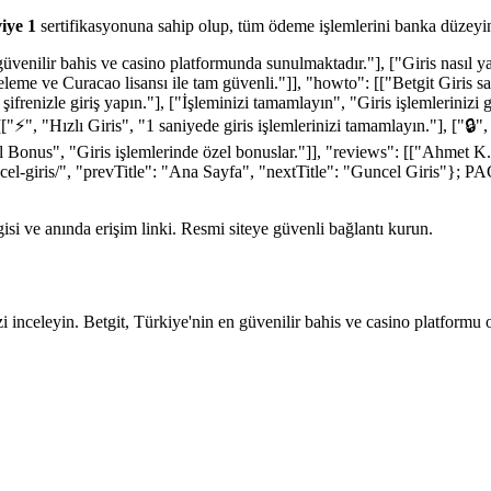
iye 1
sertifikasyonuna sahip olup, tüm ödeme işlemlerini banka düzeyind
güvenilir bahis ve casino platformunda sunulmaktadır."], ["Giris nasıl yapı
freleme ve Curacao lisansı ile tam güvenli."]], "howto": [["Betgit Giris 
 şifrenizle giriş yapın."], ["İşleminizi tamamlayın", "Giris işlemlerini
"⚡", "Hızlı Giris", "1 saniyede giris işlemlerinizi tamamlayın."], ["🔒",
us", "Giris işlemlerinde özel bonuslar."]], "reviews": [["Ahmet K.", 5
cel-giris/", "prevTitle": "Ana Sayfa", "nextTitle": "Guncel Giris"}; 
gisi ve anında erişim linki. Resmi siteye güvenli bağlantı kurun.
inceleyin. Betgit, Türkiye'nin en güvenilir bahis ve casino platformu o