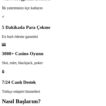
İlk yatırımınızı üçe katlayın
⚡
5 Dakikada Para Çekme
En hızlı ödeme garantisi
🎰
3000+ Casino Oyunu
Slot, rulet, blackjack, poker
🔒
7/24 Canlı Destek
Türkçe müşteri hizmetleri
Nasıl Başlarım?