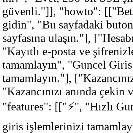
güvenli."]], "howto": [["Bet
gidin", "Bu sayfadaki buton
sayfasına ulaşın."], ["Hesab
"Kayıtlı e-posta ve şifrenizl
tamamlayın", "Guncel Giris 
tamamlayın."], ["Kazancını
"Kazancınızı anında çekin 
"features": [["⚡", "Hızlı Gu
giris işlemlerinizi tamamlay