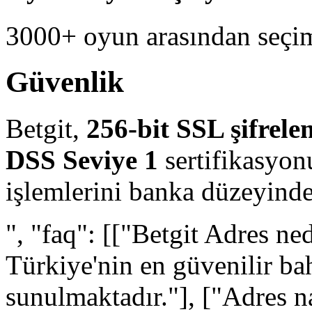
3000+ oyun arasından seçim
Güvenlik
Betgit,
256-bit SSL şifrele
DSS Seviye 1
sertifikasyon
işlemlerini banka düzeyinde 
", "faq": [["Betgit Adres ned
Türkiye'nin en güvenilir ba
sunulmaktadır."], ["Adres na