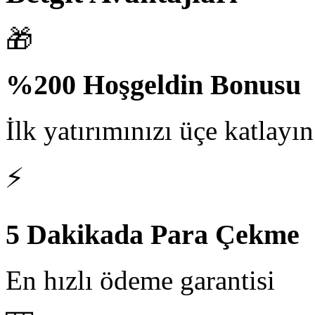
🎁
%200 Hoşgeldin Bonusu
İlk yatırımınızı üçe katlayın
⚡
5 Dakikada Para Çekme
En hızlı ödeme garantisi