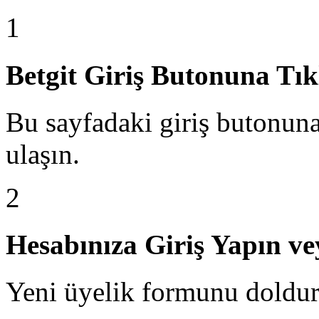
1
Betgit Giriş Butonuna Tık
Bu sayfadaki giriş butonuna
ulaşın.
2
Hesabınıza Giriş Yapın v
Yeni üyelik formunu doldur