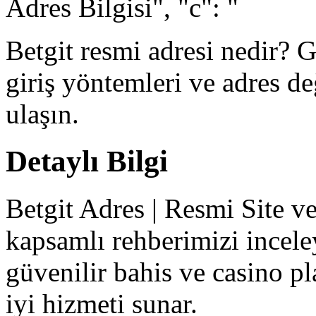
Adres Bilgisi", "c": "
Betgit resmi adresi nedir? G
giriş yöntemleri ve adres de
ulaşın.
Detaylı Bilgi
Betgit Adres | Resmi Site 
kapsamlı rehberimizi incele
güvenilir bahis ve casino p
iyi hizmeti sunar.