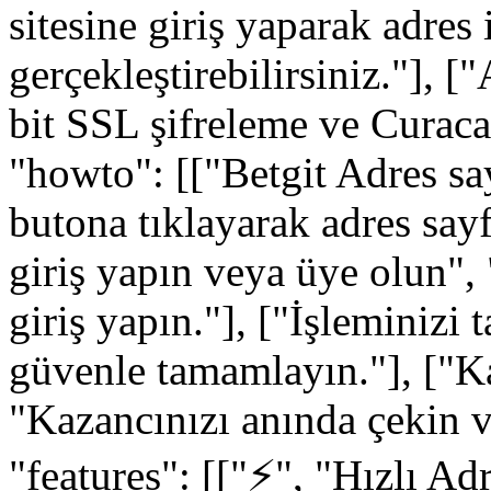
sitesine giriş yaparak adres 
gerçekleştirebilirsiniz."], 
bit SSL şifreleme ve Curacao
"howto": [["Betgit Adres sa
butona tıklayarak adres sayf
giriş yapın veya üye olun", 
giriş yapın."], ["İşleminizi
güvenle tamamlayın."], ["K
"Kazancınızı anında çekin 
"features": [["⚡", "Hızlı Ad