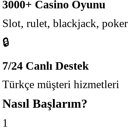
3000+ Casino Oyunu
Slot, rulet, blackjack, poker
🔒
7/24 Canlı Destek
Türkçe müşteri hizmetleri
Nasıl Başlarım?
1