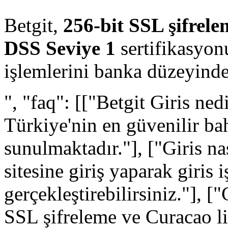
Betgit,
256-bit SSL şifrele
DSS Seviye 1
sertifikasyon
işlemlerini banka düzeyinde 
", "faq": [["Betgit Giris ned
Türkiye'nin en güvenilir ba
sunulmaktadır."], ["Giris nas
sitesine giriş yaparak giris i
gerçekleştirebilirsiniz."], [
SSL şifreleme ve Curacao lis