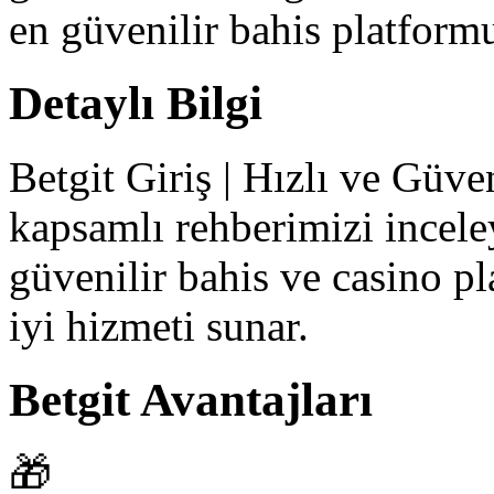
en güvenilir bahis platform
Detaylı Bilgi
Betgit Giriş | Hızlı ve Güv
kapsamlı rehberimizi incele
güvenilir bahis ve casino p
iyi hizmeti sunar.
Betgit Avantajları
🎁