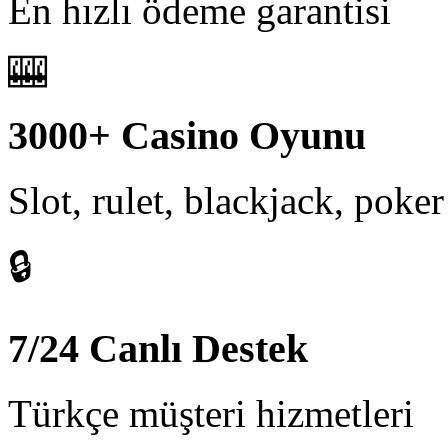
En hızlı ödeme garantisi
🎰
3000+ Casino Oyunu
Slot, rulet, blackjack, poker
🔒
7/24 Canlı Destek
Türkçe müşteri hizmetleri