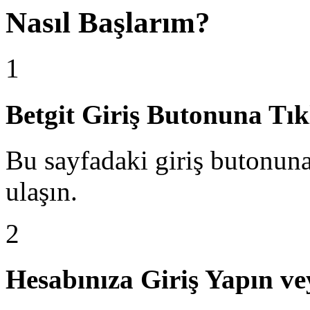
Nasıl Başlarım?
1
Betgit Giriş Butonuna Tık
Bu sayfadaki giriş butonuna
ulaşın.
2
Hesabınıza Giriş Yapın v