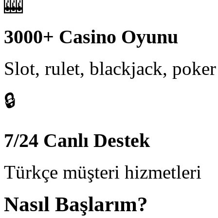
🎰
3000+ Casino Oyunu
Slot, rulet, blackjack, poker
🔒
7/24 Canlı Destek
Türkçe müşteri hizmetleri
Nasıl Başlarım?