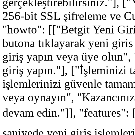
gerçekleştirebilirsiniz."], [
256-bit SSL şifreleme ve Cur
"howto": [["Betgit Yeni Gir
butona tıklayarak yeni giris
giriş yapın veya üye olun", 
giriş yapın."], ["İşleminizi
işlemlerinizi güvenle tamam
veya oynayın", "Kazancınız
devam edin."]], "features": 
saniyede yeni giris işlemler