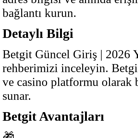
bağlantı kurun.
Detaylı Bilgi
Betgit Güncel Giriş | 2026
rehberimizi inceleyin. Betgi
ve casino platformu olarak 
sunar.
Betgit Avantajları
🎁