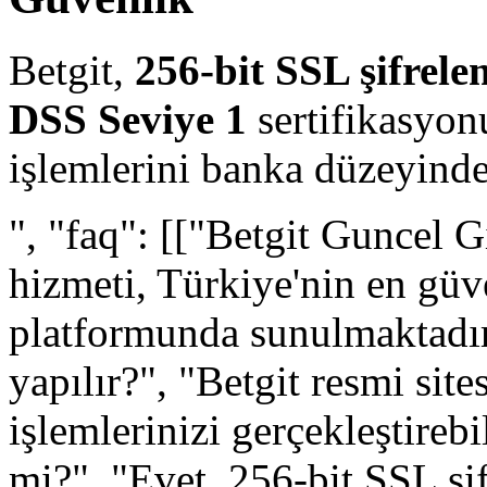
Betgit,
256-bit SSL şifrele
DSS Seviye 1
sertifikasyon
işlemlerini banka düzeyinde 
", "faq": [["Betgit Guncel Gi
hizmeti, Türkiye'nin en güve
platformunda sunulmaktadır.
yapılır?", "Betgit resmi site
işlemlerinizi gerçekleştirebi
mi?", "Evet, 256-bit SSL şi