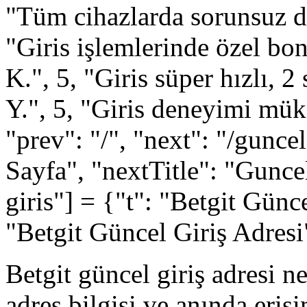
"Tüm cihazlarda sorunsuz d
"Giris işlemlerinde özel bon
K.", 5, "Giris süper hızlı, 
Y.", 5, "Giris deneyimi mü
"prev": "/", "next": "/guncel
Sayfa", "nextTitle": "Gun
giris"] = {"t": "Betgit Günc
"Betgit Güncel Giriş Adresi"
Betgit güncel giriş adresi n
adres bilgisi ve anında eriş