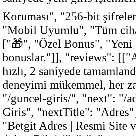
Koruması", "256-bit şifrelem
"Mobil Uyumlu", "Tüm ciha
["🎁", "Özel Bonus", "Yeni 
bonuslar."]], "reviews": [["
hızlı, 2 saniyede tamamlandı.
deneyimi mükemmel, her zam
"/guncel-giris/", "next": "/a
Giris", "nextTitle": "Adre
"Betgit Adres | Resmi Site 