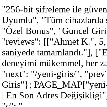
"256-bit şifreleme ile güven
Uyumlu", "Tüm cihazlarda s
"Özel Bonus", "Guncel Giris
"reviews": [["Ahmet K.", 5, 
saniyede tamamlandı."], ["El
deneyimi mükemmel, her zama
"next": "/yeni-giris/", "prev
Giris"}; PAGE_MAP["yeni-gi
| En Son Adres Değişikliği",
"c": "