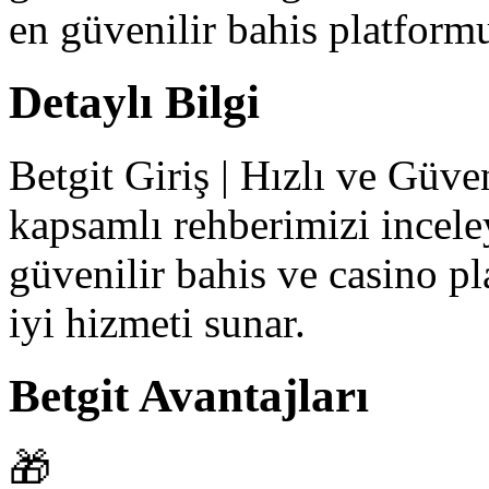
en güvenilir bahis platform
Detaylı Bilgi
Betgit Giriş | Hızlı ve Güv
kapsamlı rehberimizi incele
güvenilir bahis ve casino p
iyi hizmeti sunar.
Betgit Avantajları
🎁