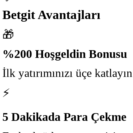
Betgit Avantajları
🎁
%200 Hoşgeldin Bonusu
İlk yatırımınızı üçe katlayın
⚡
5 Dakikada Para Çekme