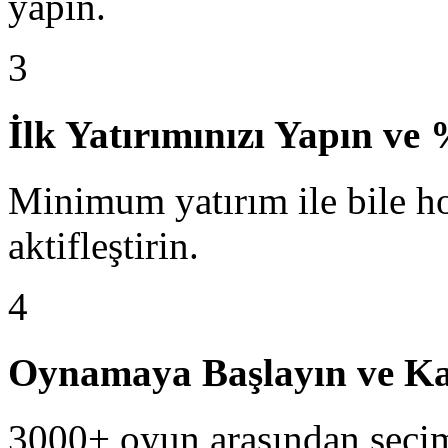
yapın.
3
İlk Yatırımınızı Yapın ve
Minimum yatırım ile bile 
aktifleştirin.
4
Oynamaya Başlayın ve K
3000+ oyun arasından seçim