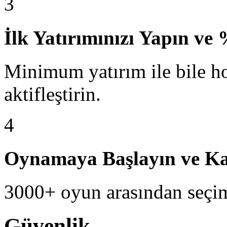
3
İlk Yatırımınızı Yapın ve
Minimum yatırım ile bile 
aktifleştirin.
4
Oynamaya Başlayın ve K
3000+ oyun arasından seçim
Güvenlik