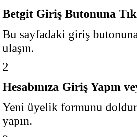
Betgit Giriş Butonuna Tık
Bu sayfadaki giriş butonuna
ulaşın.
2
Hesabınıza Giriş Yapın v
Yeni üyelik formunu doldur
yapın.