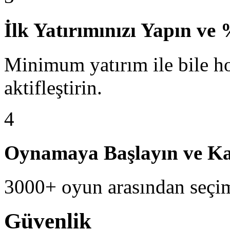
İlk Yatırımınızı Yapın ve
Minimum yatırım ile bile 
aktifleştirin.
4
Oynamaya Başlayın ve K
3000+ oyun arasından seçim
Güvenlik