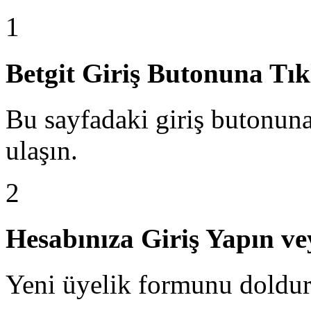
1
Betgit Giriş Butonuna Tık
Bu sayfadaki giriş butonuna
ulaşın.
2
Hesabınıza Giriş Yapın v
Yeni üyelik formunu doldur