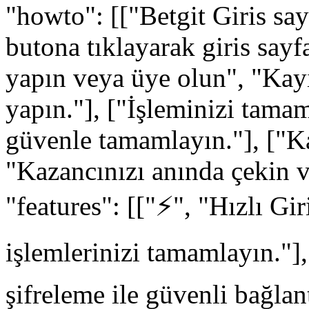
"howto": [["Betgit Giris sa
butona tıklayarak giris sayfa
yapın veya üye olun", "Kayıt
yapın."], ["İşleminizi tamam
güvenle tamamlayın."], ["K
"Kazancınızı anında çekin 
"features": [["⚡", "Hızlı Gir
işlemlerinizi tamamlayın."]
şifreleme ile güvenli bağla