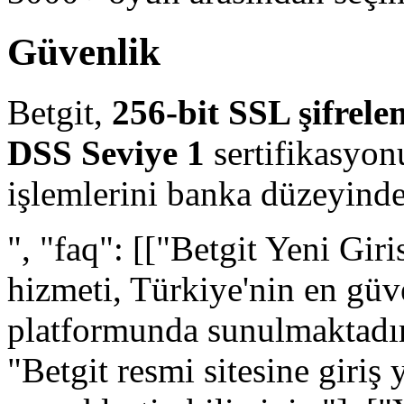
Güvenlik
Betgit,
256-bit SSL şifrele
DSS Seviye 1
sertifikasyon
işlemlerini banka düzeyinde 
", "faq": [["Betgit Yeni Giri
hizmeti, Türkiye'nin en güve
platformunda sunulmaktadır."
"Betgit resmi sitesine giriş 