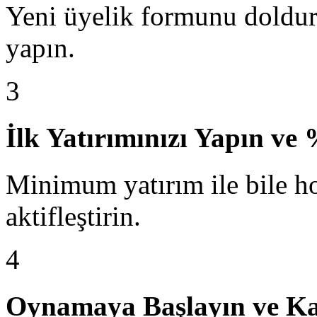
Yeni üyelik formunu doldur
yapın.
3
İlk Yatırımınızı Yapın ve
Minimum yatırım ile bile 
aktifleştirin.
4
Oynamaya Başlayın ve K