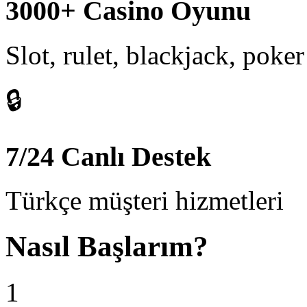
3000+ Casino Oyunu
Slot, rulet, blackjack, poker
🔒
7/24 Canlı Destek
Türkçe müşteri hizmetleri
Nasıl Başlarım?
1