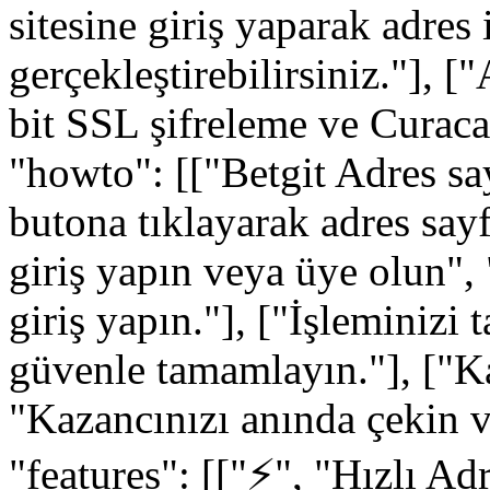
sitesine giriş yaparak adres 
gerçekleştirebilirsiniz."], 
bit SSL şifreleme ve Curacao
"howto": [["Betgit Adres sa
butona tıklayarak adres sayf
giriş yapın veya üye olun", 
giriş yapın."], ["İşleminizi
güvenle tamamlayın."], ["K
"Kazancınızı anında çekin 
"features": [["⚡", "Hızlı Ad