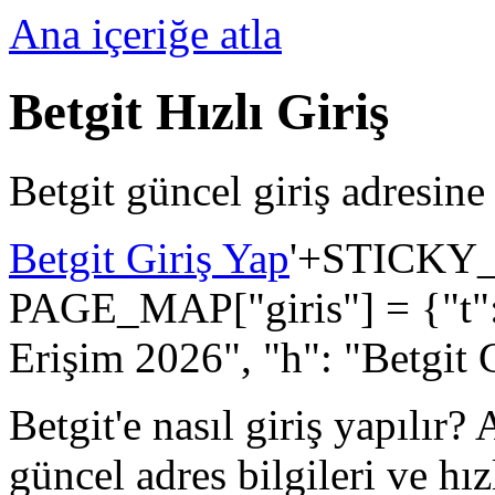
Ana içeriğe atla
Betgit Hızlı Giriş
Betgit güncel giriş adresine
Betgit Giriş Yap
'+STICKY
PAGE_MAP["giris"] = {"t": 
Erişim 2026", "h": "Betgit G
Betgit'e nasıl giriş yapılır?
güncel adres bilgileri ve hı