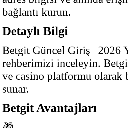
bağlantı kurun.
Detaylı Bilgi
Betgit Güncel Giriş | 2026
rehberimizi inceleyin. Betgi
ve casino platformu olarak 
sunar.
Betgit Avantajları
🎁