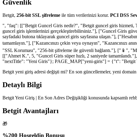
Güvenlik
Betgit,
256-bit SSL şifreleme
ile tüm verilerinizi korur.
PCI DSS Sev
", "faq": [["Betgit Guncel Giris nedir?", "Betgit guncel giris hizmeti,
guncel giris işlemlerinizi gerçekleştirebilirsiniz."], ["Guncel Giris g
sayfadaki butona tıklayarak guncel giris sayfasına ulaşın."], ["Hesabın
tamamlayın."], ["Kazancınızı çekin veya oynayın", "Kazancınızı anında
"SSL Koruması", "256-bit şifreleme ile güvenli bağlantı."], ["📱", "
[["Ahmet K.", 5, "Guncel Giris süper hızlı, 2 saniyede tamamlandı."], 
"nextTitle": "Yeni Giris"}; PAGE_MAP["yeni-giris"] = {"t": "Betgit Ye
Betgit yeni giriş adresi değişti mi? En son güncellemeler, yeni domain 
Detaylı Bilgi
Betgit Yeni Giriş | En Son Adres Değişikliği konusunda kapsamlı rehbe
Betgit Avantajları
🎁
%200 Hoşgeldin Bonusu