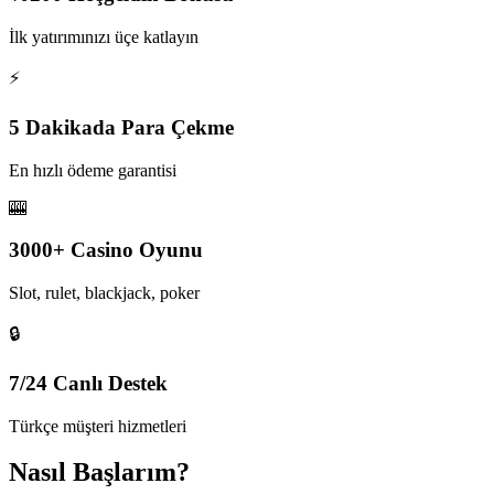
İlk yatırımınızı üçe katlayın
⚡
5 Dakikada Para Çekme
En hızlı ödeme garantisi
🎰
3000+ Casino Oyunu
Slot, rulet, blackjack, poker
🔒
7/24 Canlı Destek
Türkçe müşteri hizmetleri
Nasıl Başlarım?