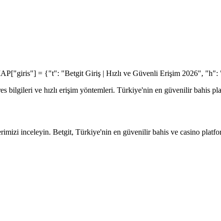
"giris"] = {"t": "Betgit Giriş | Hızlı ve Güvenli Erişim 2026", "h": "
res bilgileri ve hızlı erişim yöntemleri. Türkiye'nin en güvenilir bahis 
imizi inceleyin. Betgit, Türkiye'nin en güvenilir bahis ve casino platfo