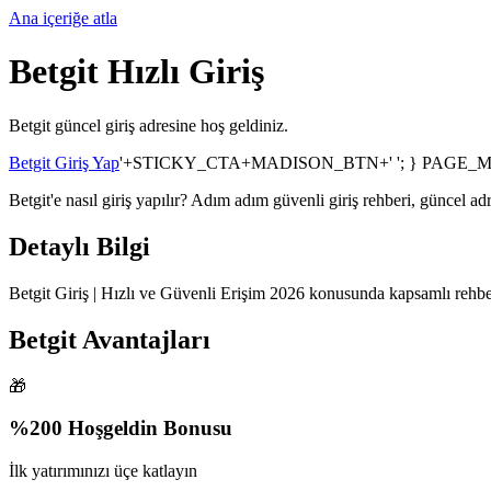
Ana içeriğe atla
Betgit Hızlı Giriş
Betgit güncel giriş adresine hoş geldiniz.
Betgit Giriş Yap
'+STICKY_CTA+MADISON_BTN+'
'; } PAGE_MAP[
Betgit'e nasıl giriş yapılır? Adım adım güvenli giriş rehberi, güncel ad
Detaylı Bilgi
Betgit Giriş | Hızlı ve Güvenli Erişim 2026 konusunda kapsamlı rehber
Betgit Avantajları
🎁
%200 Hoşgeldin Bonusu
İlk yatırımınızı üçe katlayın