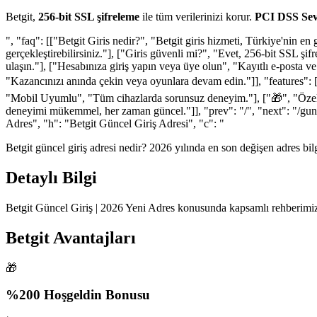
Betgit,
256-bit SSL şifreleme
ile tüm verilerinizi korur.
PCI DSS Sev
", "faq": [["Betgit Giris nedir?", "Betgit giris hizmeti, Türkiye'nin en 
gerçekleştirebilirsiniz."], ["Giris güvenli mi?", "Evet, 256-bit SSL şi
ulaşın."], ["Hesabınıza giriş yapın veya üye olun", "Kayıtlı e-posta ve
"Kazancınızı anında çekin veya oyunlara devam edin."]], "features": [[
"Mobil Uyumlu", "Tüm cihazlarda sorunsuz deneyim."], ["🎁", "Özel Bon
deneyimi mükemmel, her zaman güncel."]], "prev": "/", "next": "/gun
Adres", "h": "Betgit Güncel Giriş Adresi", "c": "
Betgit güncel giriş adresi nedir? 2026 yılında en son değişen adres bil
Detaylı Bilgi
Betgit Güncel Giriş | 2026 Yeni Adres konusunda kapsamlı rehberimizi 
Betgit Avantajları
🎁
%200 Hoşgeldin Bonusu